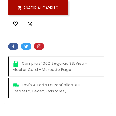
AÑADIR AL CARRITO



Compras 100% Seguras SSL
Visa -
Master Card - Mercado Pago
Envío A Toda La República
DHL,
Estafeta, Fedex, Castores,