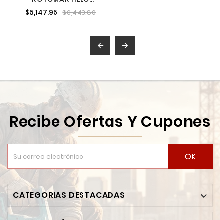
ATORNILLADOR 18 V
$5,147.95
$6,443.80
MAKITA DHP482RFE


Recibe Ofertas Y Cupones
OK
CATEGORIAS DESTACADAS
