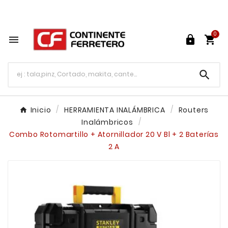
Tu ferretería en línea en México

0




Inicio
HERRAMIENTA INALÁMBRICA
Routers
Inalámbricos
Combo Rotomartillo + Atornillador 20 V Bl + 2 Baterías
2 A