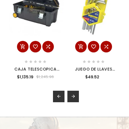
















CAJA TELESCOPICA
JUEGO DE LLAVES
RODANTE DWST28100
HEXAGONALES TIPO
$1,135.19
$49.52
$1,245.96
"L" EN PULGADAS 7
PIEZAS SURTEK ALLF7

