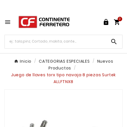
Tu ferretería en línea en México

0




Inicio
CATEGORIAS ESPECIALES
Nuevos
Productos
Juego de llaves torx tipo navaja 8 piezas Surtek
ALLFTNX8