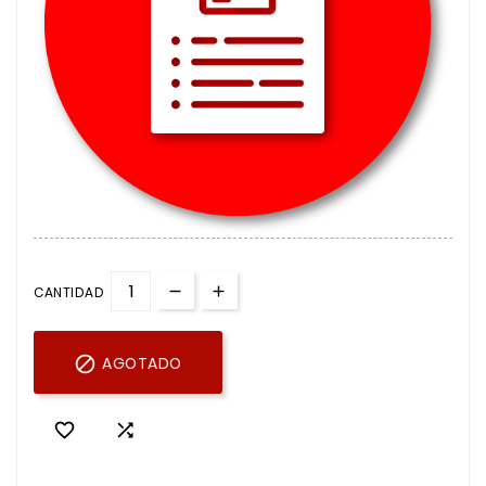
CANTIDAD

AGOTADO

