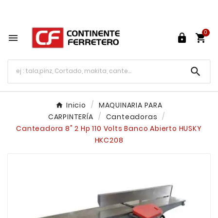
Tu ferretería en línea en México

0




Inicio
MAQUINARIA PARA
CARPINTERÍA
Canteadoras
Canteadora 8" 2 Hp 110 Volts Banco Abierto HUSKY
HKC208