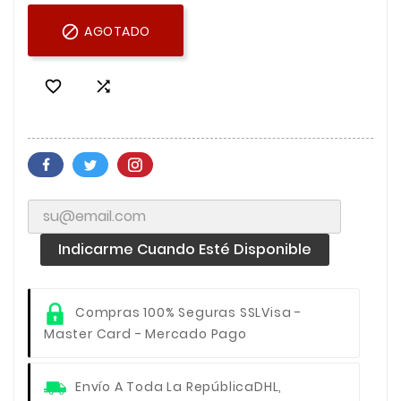

AGOTADO


Indicarme Cuando Esté Disponible
Compras 100% Seguras SSL
Visa -
Master Card - Mercado Pago
Envío A Toda La República
DHL,