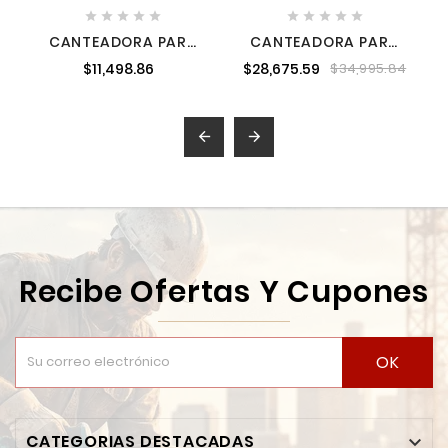










CANTEADORA PARA
CANTEADORA PARA
MADERA 6" 1100 W
MADERA 8" 2 HP 110 V
$11,498.86
$28,675.59
$34,995.84
SURTEK CN506
CALIFORNIA
CALJSP200C


Recibe Ofertas Y Cupones
OK
CATEGORIAS DESTACADAS
