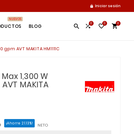
Iniciar sesión

NUEVOS
0
0
0




ODUCTOS
BLOG
50 gpm AVT MAKITA HM1111C
Max 1,300 W
m AVT MAKITA
¡Ahorre 21.13%!
9
NETO