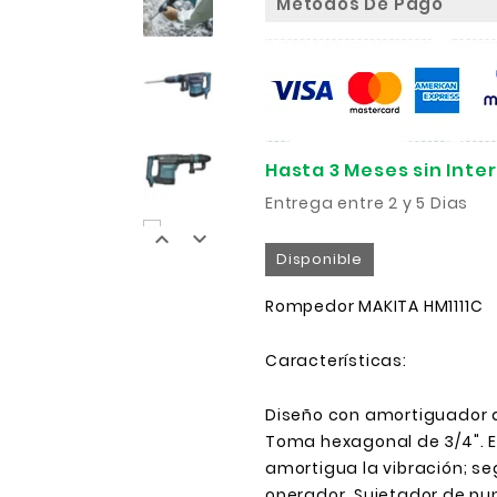
Metodos De Pago
Hasta 3 Meses sin Inte
Entrega entre 2 y 5 Dias


Disponible
Rompedor MAKITA HM1111C
Características:
Diseño con amortiguador d
Toma hexagonal de 3/4". 
amortigua la vibración; se
operador. Sujetador de pu