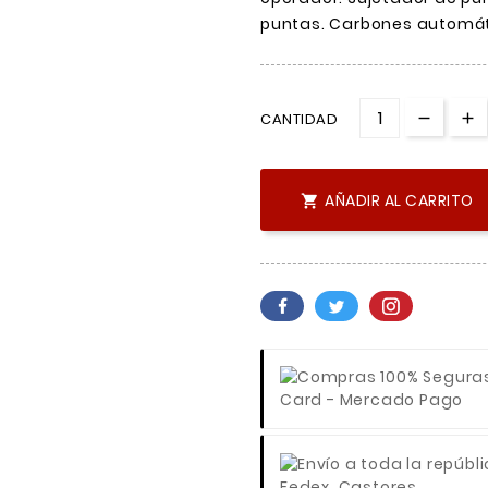
puntas. Carbones automáti
CANTIDAD
AÑADIR AL CARRITO

Card - Mercado Pago
Fedex, Castores,