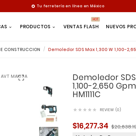
Tu ferretería en línea en México

HOT
CAS
PRODUCTOS
VENTAS FLASH
NUEVOS PR
DE CONSTRUCCION
Demoledor SDS Max 1,300 W 1,100-2,6
Demoledor SDS 

1,100-2,650 Gp
HM1111C
REVIEW (0)





$16,277.34
$20,638.1