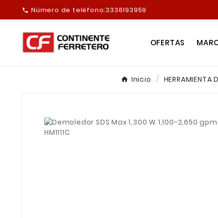
Número de teléfono:
3336193959

OFERTAS
MAR
Inicio
HERRAMIENTA 