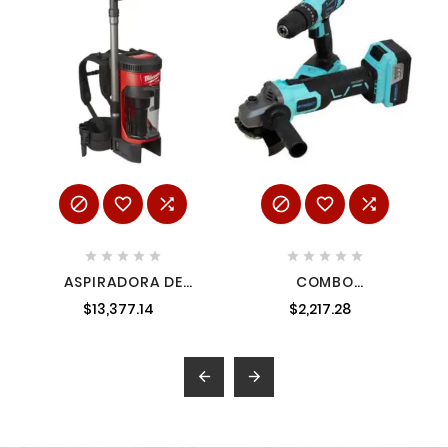
















ASPIRADORA DE
COMBO
MOCHILA 18 VOLTS
ROTOMARTILLO 12" +
$13,377.14
$2,217.28
FUEL 3-IN- 1
ESMERILADORA 20 V +
MILWAUKEE 0885-20
BATERIA 3 A SYN-
PA20C1

