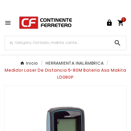
Tu ferretería en línea en México

0




Inicio
HERRAMIENTA INALÁMBRICA
Medidor Laser De Distancia 5-80M Bateria Asa Makita
LD080P