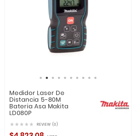
Medidor Laser De
Distancia 5-80M
Bateria Asa Makita
LD080P
REVIEW (0)





$4,823.08