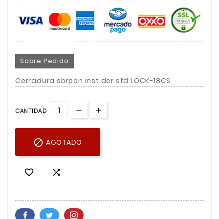
Sobre Pedido
Cerradura sbrpon inst der std LOCK-18CS
CANTIDAD

AGOTADO

