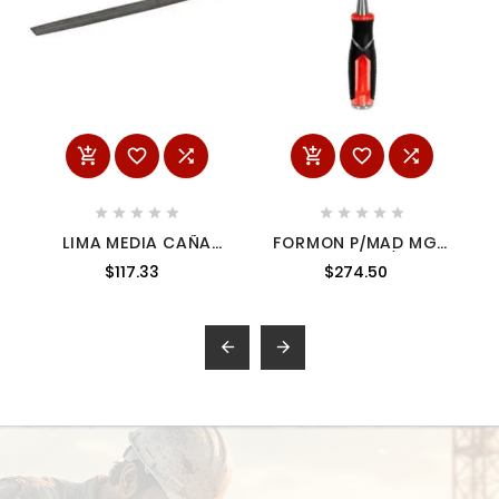
















LIMA MEDIA CAÑA
FORMON P/MAD MGO
BASTARDA 12" SURTEK
BIMAT 1-1/4"
$117.33
$274.50
120304

