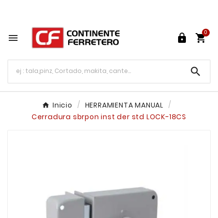
Tu ferretería en línea en México

0




Inicio
HERRAMIENTA MANUAL
Cerradura sbrpon inst der std LOCK-18CS