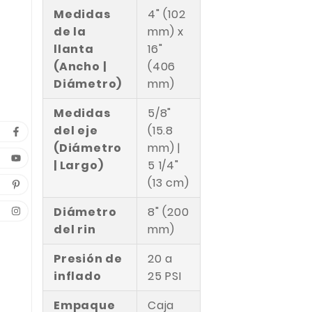
Medidas
4" (102
de la
mm) x
llanta
16"
(Ancho |
(406
Diámetro)
mm)
Medidas
5/8"
del eje
(15.8
(Diámetro
mm) |
| Largo)
5 1/4"
(13 cm)
Diámetro
8" (200
del rin
mm)
Presión de
20 a
inflado
25 PSI
Empaque
Caja