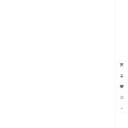




