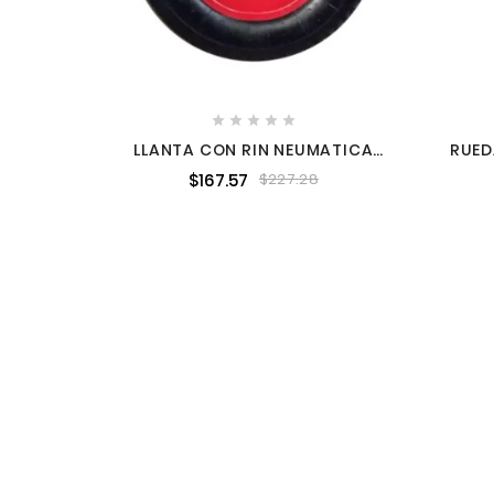





LLANTA CON RIN NEUMATICA
RUED
PARA CARRETILLA 16" HOTECHE
S
$167.57
$227.28
0088