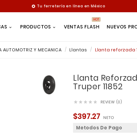
Tu ferretería en línea en México

HOT
CAS
PRODUCTOS
VENTAS FLASH
NUEVOS PR
A AUTOMOTRIZ Y MECANICA
Llantas
Llanta reforzada 1
Llanta Reforzad
Truper 11852
REVIEW (0)





$397.27
NETO
Metodos De Pago