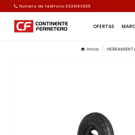
Número de teléfono:
3336193959

OFERTAS
MAR
Inicio
HERRAMIENT