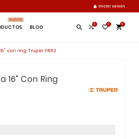
Iniciar sesión

NUEVOS
0
0
0




ODUCTOS
BLOG
6" con ring Truper 11852
a 16" Con Ring