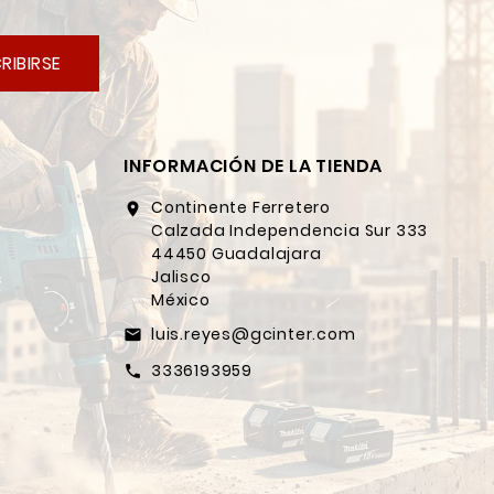
RIBIRSE
INFORMACIÓN DE LA TIENDA
Continente Ferretero
location_on
Calzada Independencia Sur 333
44450 Guadalajara
Jalisco
México
luis.reyes@gcinter.com
email
3336193959
call