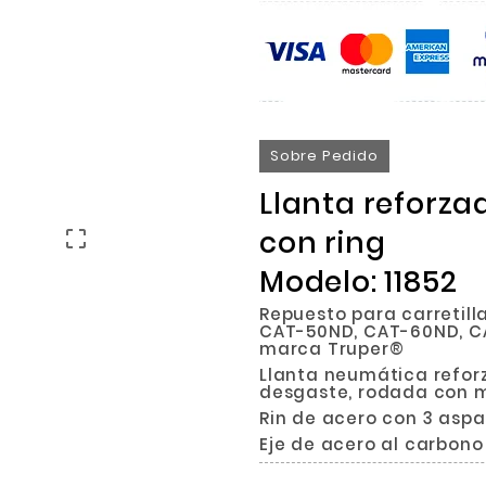
Sobre Pedido
Llanta reforzad
con ring

Modelo: 11852
Repuesto para carretil
CAT-50ND, CAT-60ND, CA
marca Truper®
Llanta neumática reforz
desgaste, rodada con m
Rin de acero con 3 aspa
Eje de acero al carbon