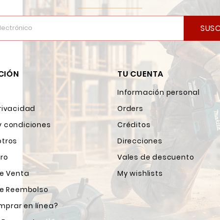
SUSC
CIÓN
TU CUENTA
Información personal
rivacidad
Orders
y condiciones
Créditos
otros
Direcciones
ro
Vales de descuento
de Venta
My wishlists
 de Reembolso
prar en línea?