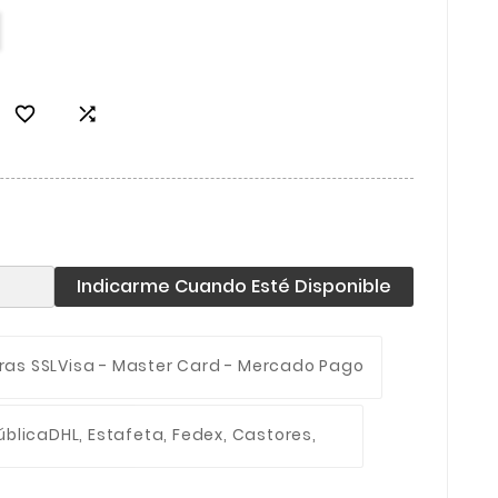


Indicarme Cuando Esté Disponible
ras SSL
Visa - Master Card - Mercado Pago
ública
DHL, Estafeta, Fedex, Castores,