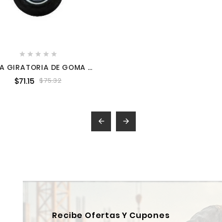





A GIRATORIA DE GOMA 4"
TARK TOOLS STK99010
$71.15
$75.32


Recibe Ofertas Y Cupones