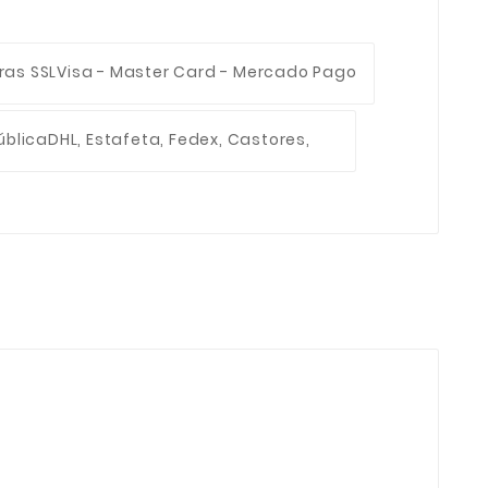
ras SSL
Visa - Master Card - Mercado Pago
ública
DHL, Estafeta, Fedex, Castores,