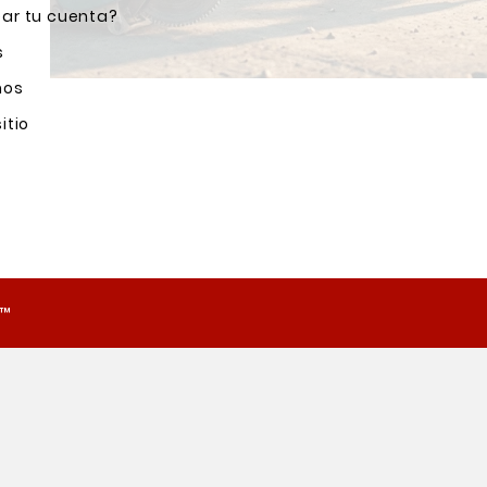
ar tu cuenta?
s
nos
itio
o™