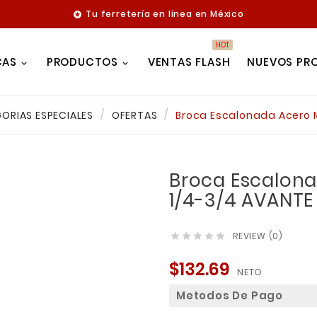
Tu ferretería en línea en México

HOT
CAS
PRODUCTOS
VENTAS FLASH
NUEVOS PR
ORIAS ESPECIALES
OFERTAS
Broca Escalonada Acero 
Broca Escalon
1/4-3/4 AVANTE
REVIEW (0)





$132.69
NETO
Metodos De Pago