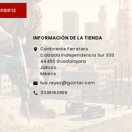
RIBIRSE
INFORMACIÓN DE LA TIENDA
Continente Ferretero
location_on
Calzada Independencia Sur 333
44450 Guadalajara
Jalisco
México
luis.reyes@gcinter.com
email
3336193959
call