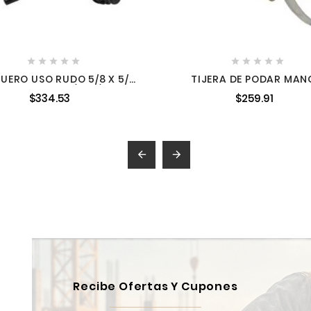










UERO USO RUDO 5/8 X 5/8
TIJERA DE PODAR MA
24 UNF BRQR5/8X5/8
CORTO 15MM, 260G S
$334.53
$259.91
TPC815


Recibe Ofertas Y Cupones