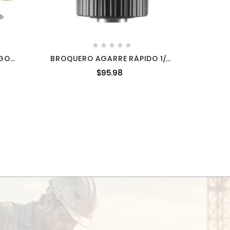





NGO
BROQUERO AGARRE RÁPIDO 1/2"
YN-
INGCO KCL1301
$95.98