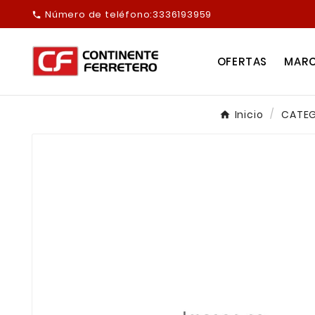
Número de teléfono:
3336193959

OFERTAS
MAR
Inicio
CATEG