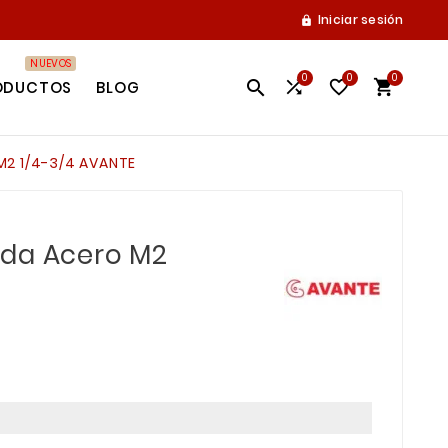
Iniciar sesión

NUEVOS
0
0
0




ODUCTOS
BLOG
M2 1/4-3/4 AVANTE
ada Acero M2