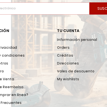
SUSC
CIÓN
TU CUENTA
Información personal
rivacidad
Orders
y condiciones
Créditos
otros
Direcciones
ro
Vales de descuento
de Venta
My wishlists
 de Reembolso
prar en línea?
 Frecuentes