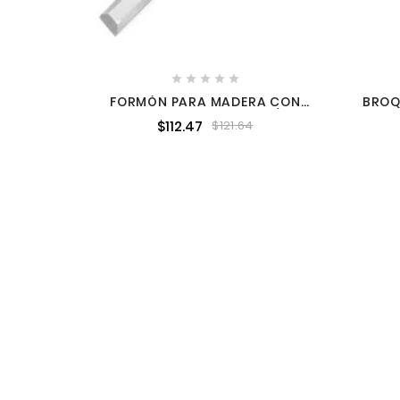





FORMÓN PARA MADERA CON
BROQ
MANGO BIMATERIAL 1-1/2"
$112.47
$121.64
SURTEK FF-1 1/2