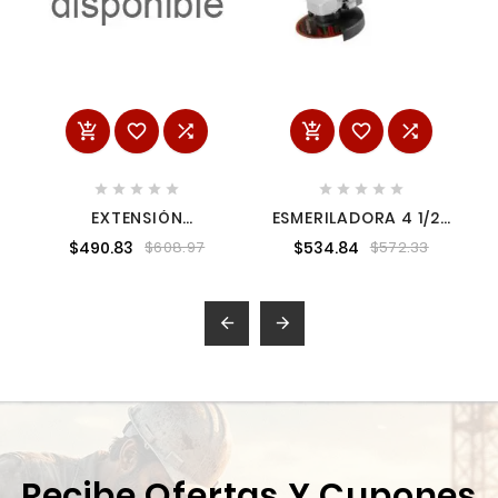
















EXTENSIÓN
ESMERILADORA 4 1/2?
REFORZADA
800W GLADIADOR
$490.83
$534.84
$608.97
$572.33
ATERRIZADA 10 M
3X12 AWG, VOLTECK
VOLTECK


Recibe Ofertas Y Cupones