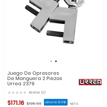
Juego De Opresores
De Manguera 2 Piezas
Urrea 2379
REVIEW (0)





$171.16
¡Ahorre 13.11%!
$196.99
NETO