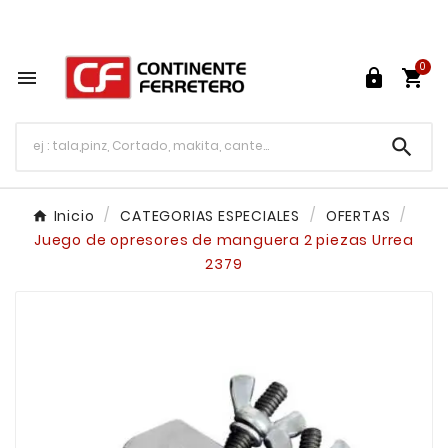
Tu ferretería en línea en México

0




Inicio
CATEGORIAS ESPECIALES
OFERTAS
Juego de opresores de manguera 2 piezas Urrea
2379