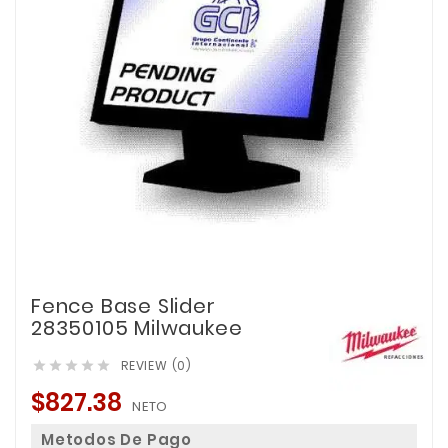
Fence Base Slider
28350105 Milwaukee
REVIEW (0)





$827.38
NETO
Metodos De Pago