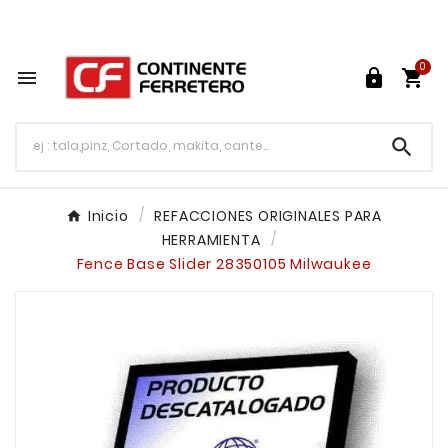
Tu ferretería en línea en México

0




Inicio
REFACCIONES ORIGINALES PARA
HERRAMIENTA
Fence Base Slider 28350105 Milwaukee