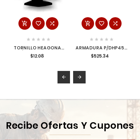
















TORNILLO HEAGONAL
ARMADURA P/DHP458
P/4322.4324 N.R.
6194960
$12.08
$525.34
2664373


Recibe Ofertas Y Cupones