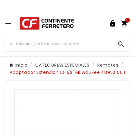
Tu ferretería en línea en México

0




Inicio
CATEGORIAS ESPECIALES
Remates
Adaptador Extension 10-1/2" Milwaukee 48952100 1