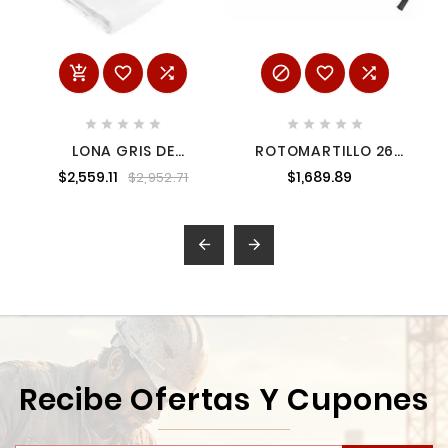
















LONA GRIS DE
ROTOMARTILLO 26
PLASTICO 12 X 12
MM 800 W HOTECHE
$2,559.11
$1,689.89
$2,952.71
METROS NEIKO 61643
P800305A


Recibe Ofertas Y Cupones