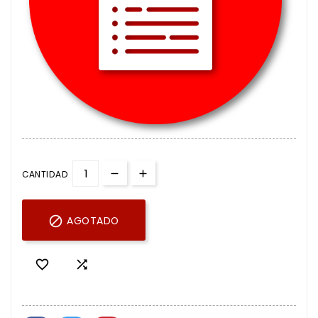
CANTIDAD

AGOTADO

