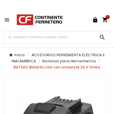
Tu ferretería en línea en México

0




Inicio
ACCESORIOS HERREMIENTA ELÉCTRICA E
INALÁMBRICA
Baterias para Herramienta
BAT20U Batería Litio-ion universal 20 V Urrea