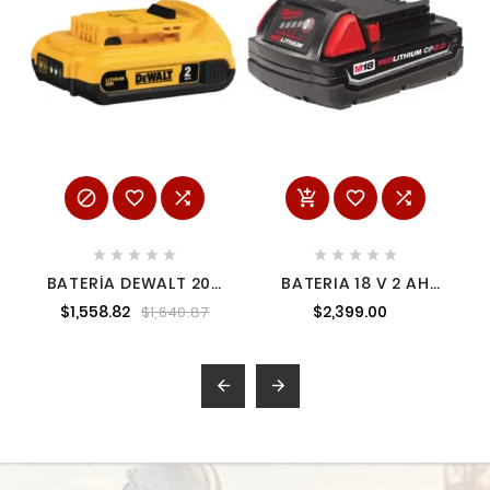
















BATERÍA DEWALT 20V
BATERIA 18 V 2 AH
MAX 2.0 AH IONES DE
COMPACTA M18
$1,558.82
$2,399.00
$1,640.87
LITIO DCB203
MILWAUKEE 48-11-
BATE054 DEWALT
1820
DWDCB203

