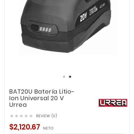
BAT20U Batería Litio-
Ion Universal 20 V
Urrea
REVIEW (0)





$2,120.67
NETO