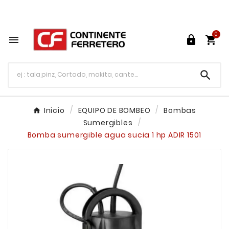
Tu ferretería en línea en México

0




Inicio
EQUIPO DE BOMBEO
Bombas
Sumergibles
Bomba sumergible agua sucia 1 hp ADIR 1501