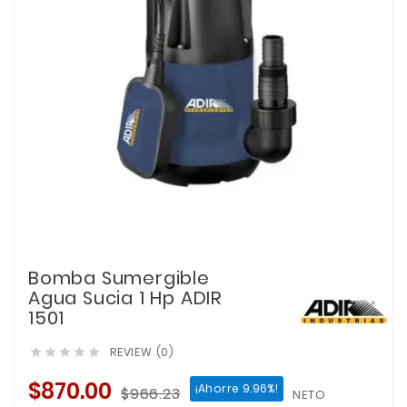
Bomba Sumergible
Agua Sucia 1 Hp ADIR
1501
REVIEW (0)





$870.00
¡Ahorre 9.96%!
$966.23
NETO