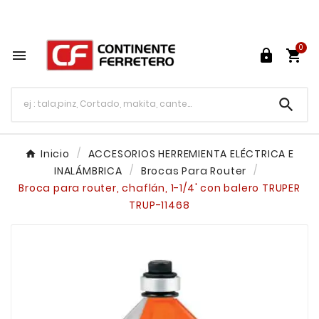
Tu ferretería en línea en México

0




Inicio
ACCESORIOS HERREMIENTA ELÉCTRICA E
INALÁMBRICA
Brocas Para Router
Broca para router, chaflán, 1-1/4' con balero TRUPER
TRUP-11468