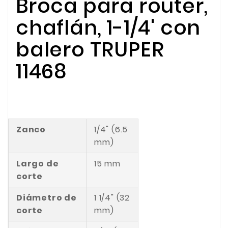
Broca para router,
chaflán, 1-1/4' con
balero TRUPER
11468
Zanco
1/4" (6.5
mm)
Largo de
15 mm
corte
Diámetro de
1 1/4" (32
corte
mm)