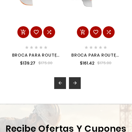
















BROCA PARA ROUTER,
BROCA PARA ROUTER,
BOCEL CUARTO, 1-1/8'
PECHO PALOMA, 1-1/8'
$139.27
$161.42
$175.00
$175.00
CON BALERO TRUPER
CON BALERO TRUPER
TRUP-11485
TRUP-11479


Recibe Ofertas Y Cupones