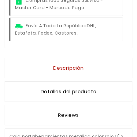
Compras 100% Seguras SSL
Visa -
Master Card - Mercado Pago
Envío A Toda La República
DHL,
Estafeta, Fedex, Castores,
Descripción
Detalles del producto
Reviews
Caja portaherramientas metálica color rojo 11" x