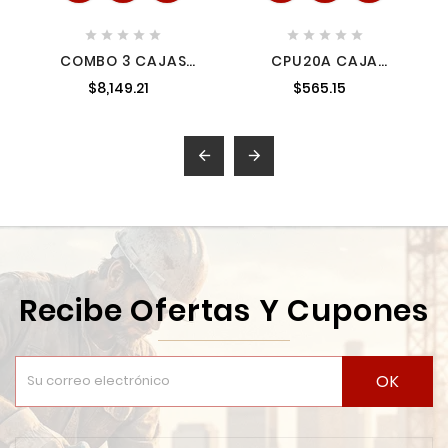










COMBO 3 CAJAS
CPU20A CAJA
PACKOUT MILWAUKEE
PORTAHERRAMIENTAS
$8,149.21
$565.15
PLÁSTICA CON
BROCHES METÁLICOS
Y CHAROLA 21" X 11" X
10" URREA


Recibe Ofertas Y Cupones
OK