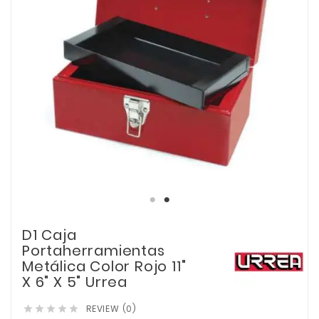
D1 Caja
Portaherramientas
Metálica Color Rojo 11"
X 6" X 5" Urrea
REVIEW (0)




