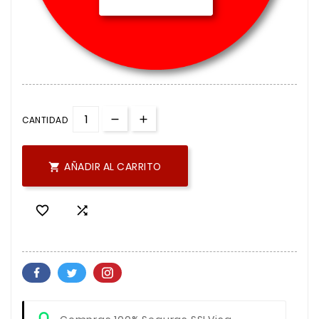
CANTIDAD
AÑADIR AL CARRITO


