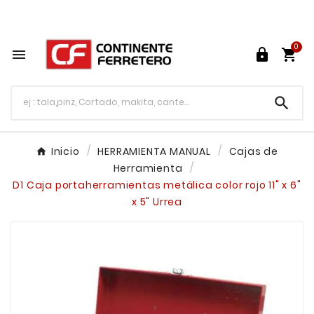
Tu ferretería en línea en México

0




Inicio
HERRAMIENTA MANUAL
Cajas de
Herramienta
D1 Caja portaherramientas metálica color rojo 11" x 6"
x 5" Urrea