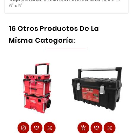
6" x 5"
16 Otros Productos De La
Misma Categoría:





