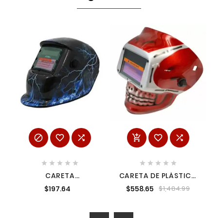
















CARETA
CARETA DE PLÁSTICO
ELECTRONICA RAYO
SOLDADOR CALAVERA
$197.64
$558.65
$1,484.99
6715 ADIR ADIR06715
ROJA HOTECHE
HP53924