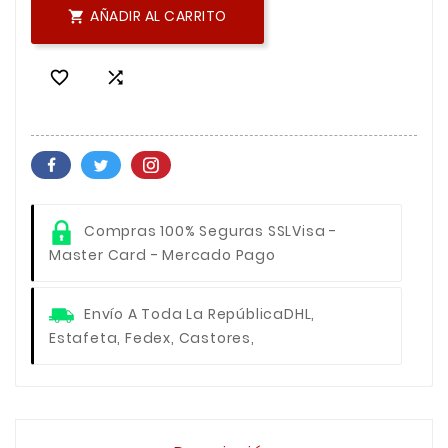
AÑADIR AL CARRITO



Compras 100% Seguras SSL
Visa -
Master Card - Mercado Pago
Envío A Toda La República
DHL,
Estafeta, Fedex, Castores,