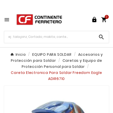
Tu ferretería en línea en México

0




Inicio
EQUIPO PARA SOLDAR
Accesorios y
Protección para Soldar
Caretas y Equipo de
Protección Personal para Soldar
Careta Electronica Para Soldar Freedom Eagle
ADIR6710