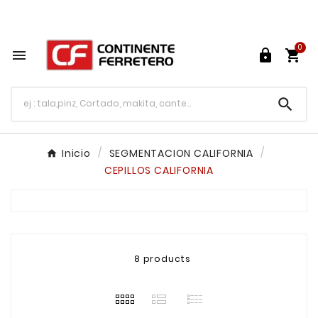
Tu ferretería en línea en México

0




Inicio
SEGMENTACION CALIFORNIA
CEPILLOS CALIFORNIA
8 products