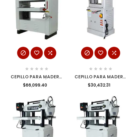
















CEPILLO PARA MADERA
CEPILLO PARA MADERA
20" 3 HP TRIFÁSICO
MOLDURADOR 13" 2 HP
$66,099.40
$30,432.31
CALIFORNIA
1 FASE 220 VOLTS
CALIFORNIA
MACHINERY
CALM206W