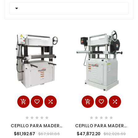

















CEPILLO PARA MADERA
CEPILLO PARA MADERA
20" 3 HP 4 NAVAJAS 1
16" 220 V CALIFORNIA
$61,192.67
$47,872.20
$67,991.86
$62,026.69
FASE 220 VOLTS
MACHINERY