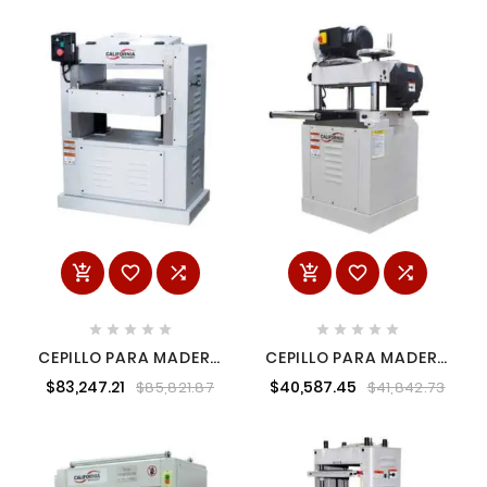
CALIFORNIA
MACHINERY CALM201W
















CEPILLO PARA MADERA
CEPILLO PARA MADERA
20" 5 HP 4 NAVAJAS 1
15" 220 V CALIFORNIA
$83,247.21
$40,587.45
$85,821.87
$41,842.73
FASE 220 V
MACHINERY