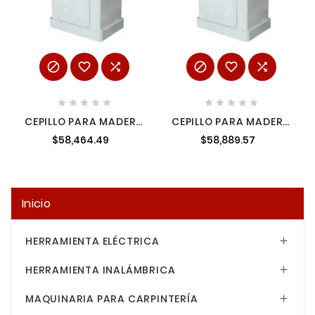
















CEPILLO PARA MADERA
CEPILLO PARA MADERA
16" 3 HP CALIFORNIA
20" 4 HP 220 V
$58,464.49
$58,889.57
CALIFORNIA
Inicio
HERRAMIENTA ELÉCTRICA

HERRAMIENTA INALÁMBRICA

MAQUINARIA PARA CARPINTERÍA
