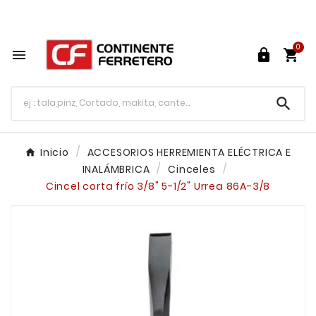
Tu ferretería en línea en México

0




Inicio
ACCESORIOS HERREMIENTA ELÉCTRICA E
INALÁMBRICA
Cinceles
Cincel corta frío 3/8" 5-1/2" Urrea 86A-3/8