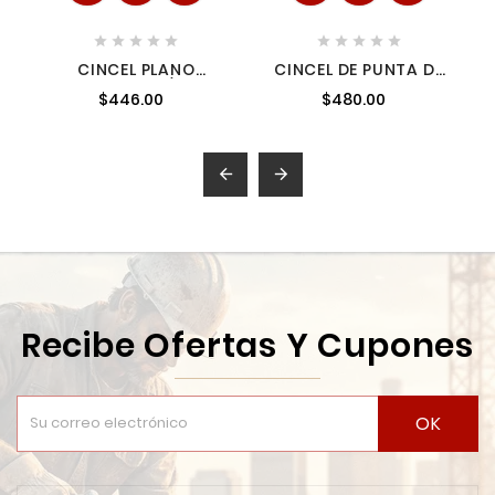










CINCEL PLANO
CINCEL DE PUNTA DE
HEXAGONAL 1 1/8" 400
12" MILWAUKEE
$446.00
$480.00
MM 30 MM MAKITA
48622000
D15300


Recibe Ofertas Y Cupones
OK