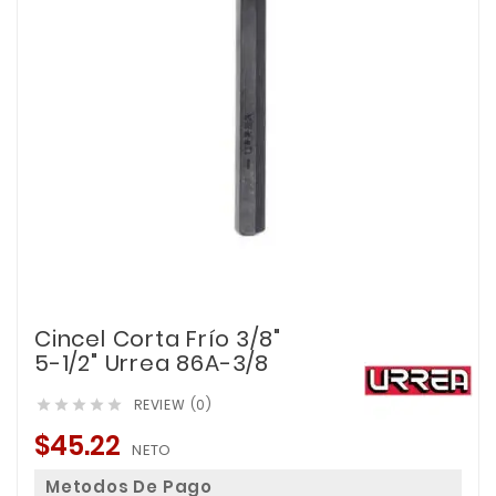
Cincel Corta Frío 3/8"
5-1/2" Urrea 86A-3/8
REVIEW (0)





$45.22
NETO
Metodos De Pago