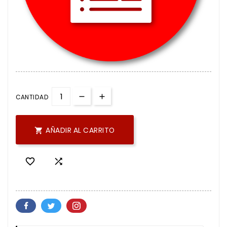
CANTIDAD
AÑADIR AL CARRITO


