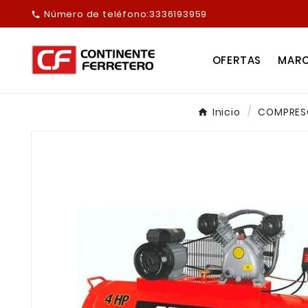
Número de teléfono:
3336193959

OFERTAS
MAR
Inicio
COMPRESO