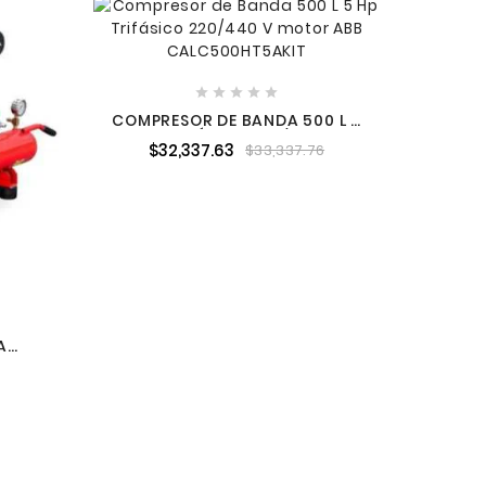
Nuevo
CO
VERTICA





$
COMPRESOR DE BANDA 500 L 5
HP TRIFÁSICO 220/440 V
$32,337.63
$33,337.76
MOTOR ABB CALC500HT5AKIT
A
TARK