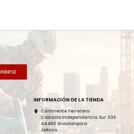
RIBIRSE
INFORMACIÓN DE LA TIENDA
Continente Ferretero
location_on
Calzada Independencia Sur 333
44450 Guadalajara
Jalisco