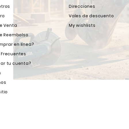
otros
Direcciones
ro
Vales de descuento
de Venta
My wishlists
 de Reembolso
prar en línea?
 Frecuentes
ar tu cuenta?
s
nos
itio