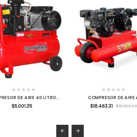










RESOR DE AIRE 40 LITROS
COMPRESOR DE AIRE 
1 HP 110 V CALIFORNIA
GASOLINA 38 L 6.5 HP S
$5,001.35
$18,463.31
$19,550.30
STK65152

