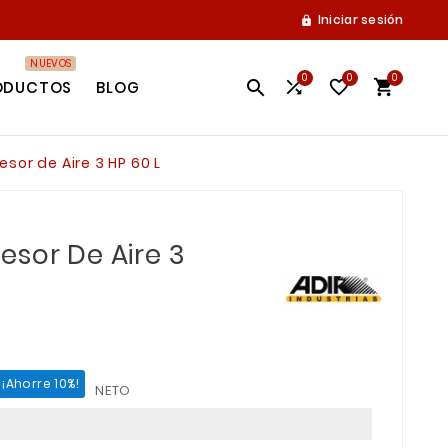
Iniciar sesión

NUEVOS
0
0
0




ODUCTOS
BLOG
sor de Aire 3 HP 60 L
esor De Aire 3
¡Ahorre 10%!
NETO