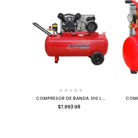





COMPRESOR DE BANDA 100 L 2
COMP
HP 110V 60 HZ 2051 CALIFORNIA
$7,993.98