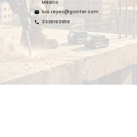
México
luis.reyes@gcinter.com
email
3336193959
call