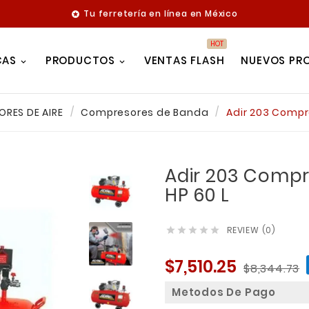
Tu ferretería en línea en México

HOT
CAS
PRODUCTOS
VENTAS FLASH
NUEVOS PR
RES DE AIRE
Compresores de Banda
Adir 203 Compre
Adir 203 Compr
HP 60 L
REVIEW (0)





$7,510.25
$8,344.73
Metodos De Pago