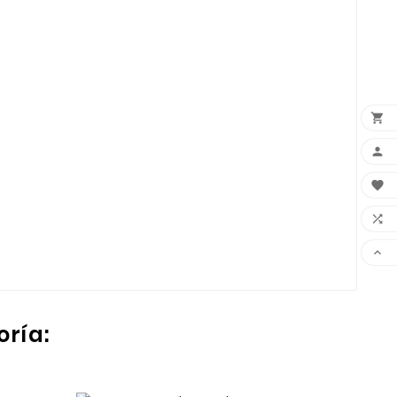





oría: