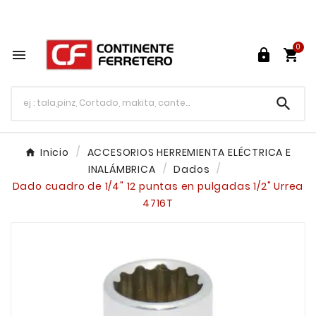
Tu ferretería en línea en México

0




Inicio
ACCESORIOS HERREMIENTA ELÉCTRICA E
INALÁMBRICA
Dados
Dado cuadro de 1/4" 12 puntas en pulgadas 1/2" Urrea
4716T