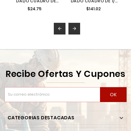
DADO CUADRO DE
DADO CUADRO DE 1/2"
3/8" 6 PUNTAS
12 PUNTAS EN
$24.75
$141.02
MÉTRICO 10 MM
PULGADAS 1-1/4"
SURTEK F5110HM
URREA 5440


Recibe Ofertas Y Cupones
OK
CATEGORIAS DESTACADAS
