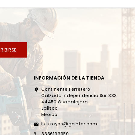
RIBIRSE
INFORMACIÓN DE LA TIENDA
Continente Ferretero
location_on
Calzada Independencia Sur 333
44450 Guadalajara
Jalisco
México
luis.reyes@gcinter.com
email
3336193959
call