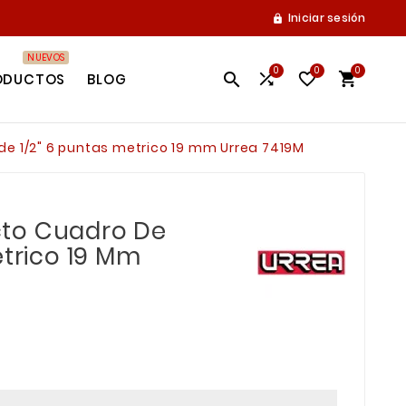
Iniciar sesión

NUEVOS
0
0
0




ODUCTOS
BLOG
e 1/2" 6 puntas metrico 19 mm Urrea 7419M
to Cuadro De
etrico 19 Mm