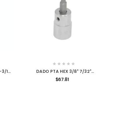





-3/16"
DADO PTA HEX 3/8" 7/32"
6257
URREA
$67.81