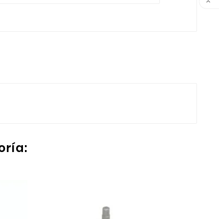

oría: