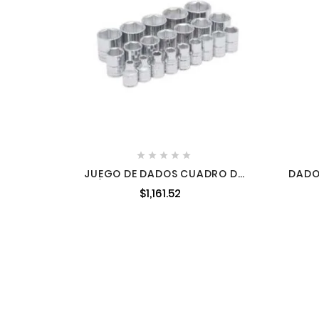





JUEGO DE DADOS CUADRO DE
DADO
3/8" 6 PUNTAS METRICOS 21
$1,161.52
PIEZAS URREA 52211