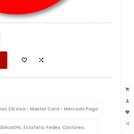




ras SSL
Visa - Master Card - Mercado Pago


ública
DHL, Estafeta, Fedex, Castores,