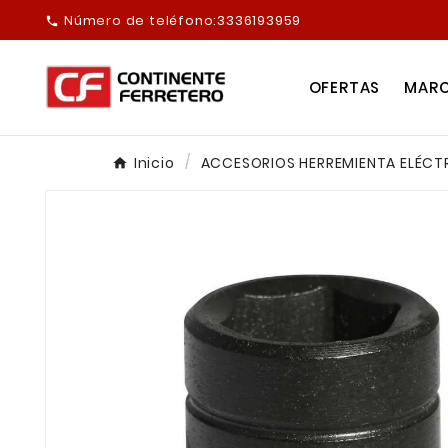
Número de teléfono:
3336193959

OFERTAS
MAR
Inicio
ACCESORIOS HERREMIENTA ELÉCTR