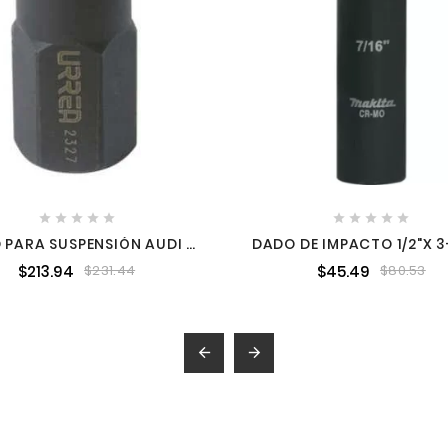










 PARA SUSPENSIÓN AUDI Y
DADO DE IMPACTO 1/2"X 3
VW URREA 2327
MAKITA ACCESORIOS A9
$213.94
$45.49
$231.44
$80.53

