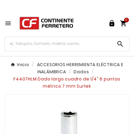
Tu ferretería en línea en México

0




Inicio
ACCESORIOS HERREMIENTA ELÉCTRICA E
INALÁMBRICA
Dados
F4407HLM Dado largo cuadro de 1/4" 6 puntas
métrico 7 mm Surtek