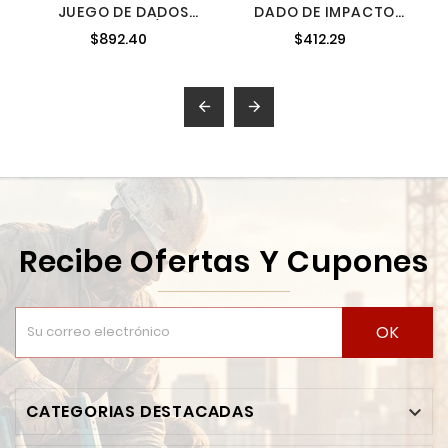
JUEGO DE DADOS
DADO DE IMPACTO
CUADRO DE 1/2" 12
LARGO CUADRO DE
$892.40
$412.29
PUNTAS METRICOS 15
3/4" 6 PUNTAS EN
PIEZAS URREA 54206
PULGADAS 1-1/8"
URREA 7518L


Recibe Ofertas Y Cupones
OK
CATEGORIAS DESTACADAS
