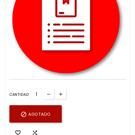
CANTIDAD

AGOTADO

