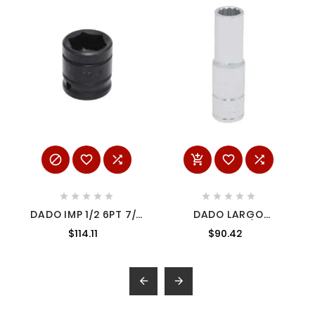
















DADO IMP 1/2 6PT 7/8
DADO LARGO
URR-7428-H
CUADRO DE 1/2" 12
$114.11
$90.42
PUNTAS EN PULGADAS
1/2" URREA 5316

