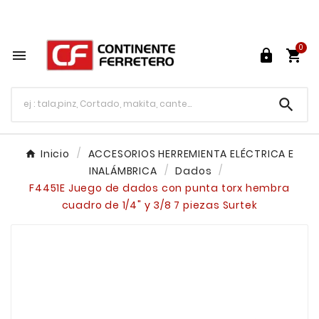
Tu ferretería en línea en México

0




Inicio
ACCESORIOS HERREMIENTA ELÉCTRICA E
INALÁMBRICA
Dados
F4451E Juego de dados con punta torx hembra
cuadro de 1/4" y 3/8 7 piezas Surtek