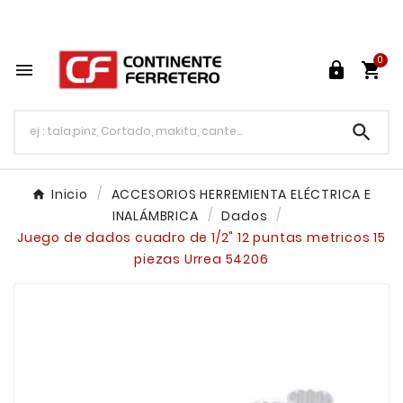
Tu ferretería en línea en México

0




Inicio
ACCESORIOS HERREMIENTA ELÉCTRICA E
INALÁMBRICA
Dados
Juego de dados cuadro de 1/2" 12 puntas metricos 15
piezas Urrea 54206