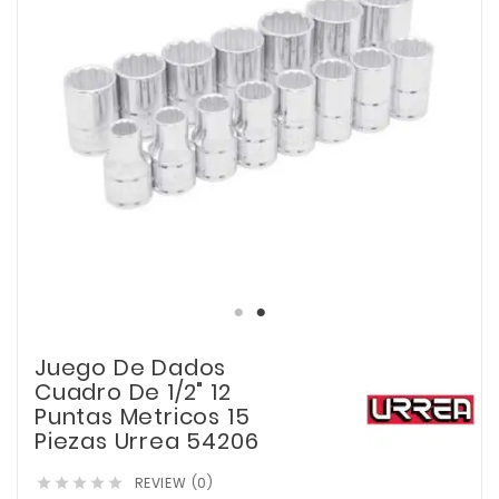
Juego De Dados
Cuadro De 1/2" 12
Puntas Metricos 15
Piezas Urrea 54206
REVIEW (0)




