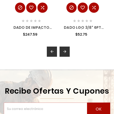
















DADO DE IMPACTO
DADO LGO 3/8" 6PT
CUADRO DE 3/4" 6
7/16"
$247.59
$52.75
PUNTAS EN PULGADAS
15/16" URREA 7515


Recibe Ofertas Y Cupones
OK