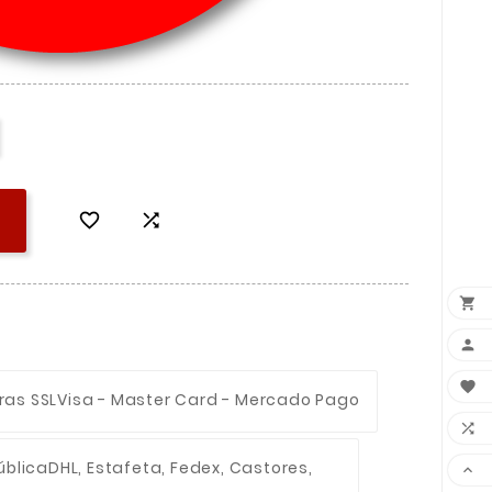





ras SSL
Visa - Master Card - Mercado Pago

ública
DHL, Estafeta, Fedex, Castores,
