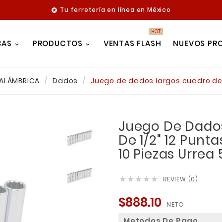
Tu ferretería en línea en México

HOT
CAS
PRODUCTOS
VENTAS FLASH
NUEVOS PR
NALÁMBRICA
Dados
Juego de dados largos cuadro de 1/
Juego De Dado
De 1/2" 12 Punta
10 Piezas Urrea
REVIEW (0)





$888.10
NETO
Metodos De Pago