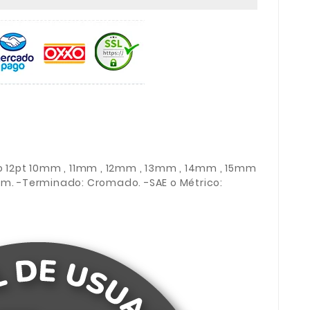
go 12pt 10mm , 11mm , 12mm , 13mm , 14mm , 15mm
mm. -Terminado: Cromado. -SAE o Métrico: