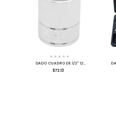





DADO CUADRO DE 1/2" 12
D
PUNTAS EN PULGADAS 13/16"
PI
$72.13
URREA 5426