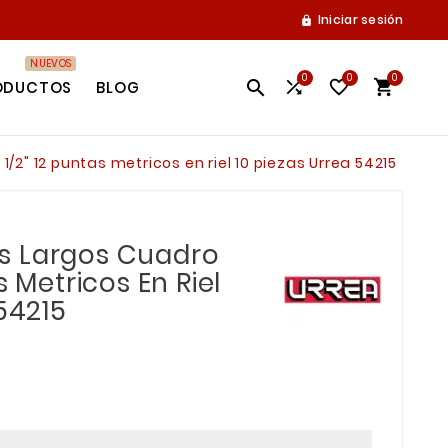
Iniciar sesión

NUEVOS
0
0
0




ODUCTOS
BLOG
2" 12 puntas metricos en riel 10 piezas Urrea 54215
s Largos Cuadro
s Metricos En Riel
 54215