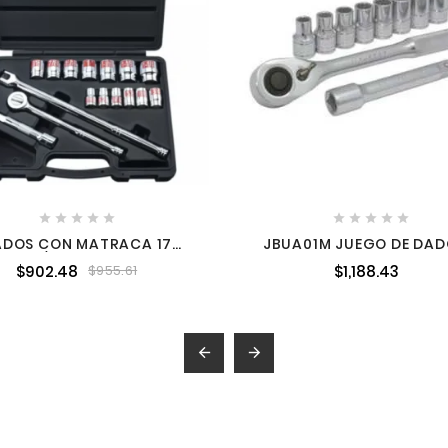










ADOS CON MATRACA 17
JBUA01M JUEGO DE DAD
EZAS 1/2" NEIKO 02491A
ACCESORIOS CUADRO DE 
$902.48
$1,188.43
$955.61
MÉTRICO 10 PIEZAS UR

