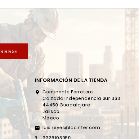
RIBIRSE
INFORMACIÓN DE LA TIENDA
Continente Ferretero
location_on
Calzada Independencia Sur 333
44450 Guadalajara
Jalisco
México
luis.reyes@gcinter.com
email
3336193959
call