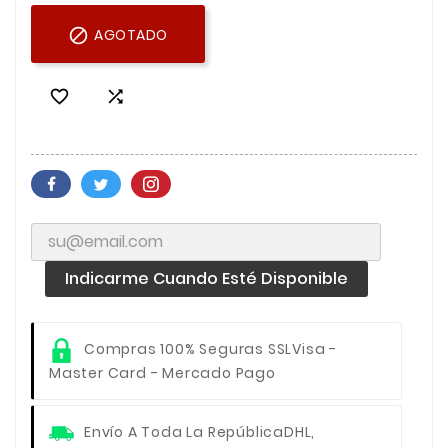

AGOTADO


Indicarme Cuando Esté Disponible
Compras 100% Seguras SSL
Visa -
Master Card - Mercado Pago
Envío A Toda La República
DHL,