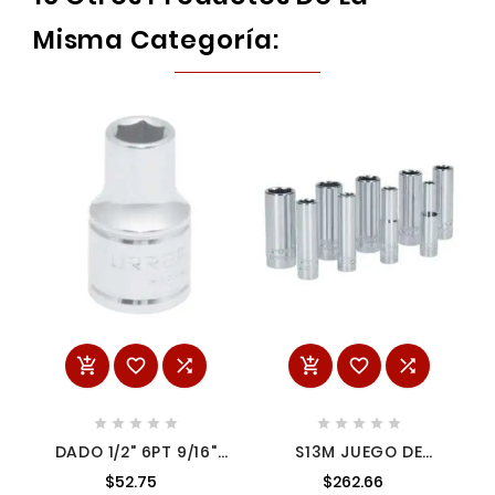
Misma Categoría:
















DADO 1/2" 6PT 9/16"
S13M JUEGO DE
URREA
DADOS LARGOS
$52.75
$262.66
MÉTRICOS CUADRO