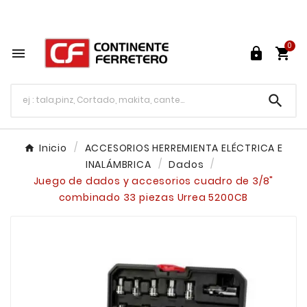
Tu ferretería en línea en México

0




Inicio
ACCESORIOS HERREMIENTA ELÉCTRICA E
INALÁMBRICA
Dados
Juego de dados y accesorios cuadro de 3/8"
combinado 33 piezas Urrea 5200CB