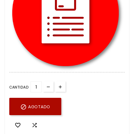
CANTIDAD

AGOTADO

