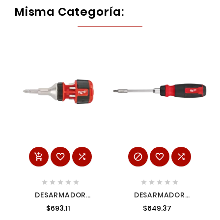
Misma Categoría:
















DESARMADOR
DESARMADOR
MULTIPUNTA
MULTIPUNTA
$693.11
$649.37
MATRACA 8 EN 1
MATRACA 14 EN 1
MILWAUKEE 48222330
MILWAUKEE 48222903