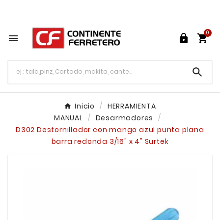
Tu ferretería en línea en México

0




Inicio
HERRAMIENTA
MANUAL
Desarmadores
D302 Destornillador con mango azul punta plana
barra redonda 3/16" x 4" Surtek