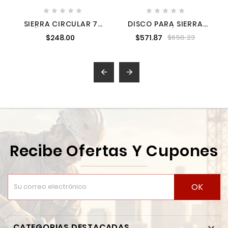










SIERRA CIRCULAR 7-
DISCO PARA SIERRA
1/4" X 16 DIENTES
CIRCULAR P/MADERA
$248.00
$571.87
$658.23
MILWAUKEE 48404116
12'' X 1'' 60DT WEST-
Z25090


Recibe Ofertas Y Cupones
OK
CATEGORIAS DESTACADAS
