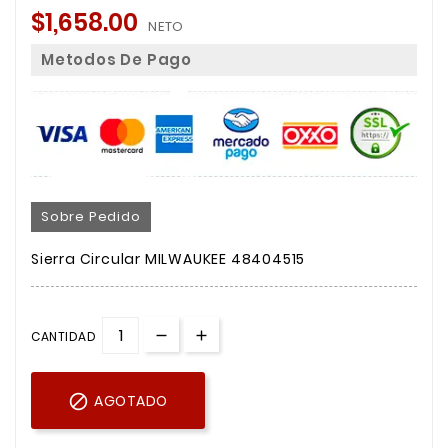
$1,658.00
NETO
Metodos De Pago
Sobre Pedido
Sierra Circular MILWAUKEE 48404515
CANTIDAD

AGOTADO