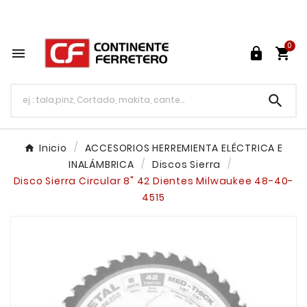
Tu ferretería en línea en México

0




Inicio
ACCESORIOS HERREMIENTA ELÉCTRICA E
INALÁMBRICA
Discos Sierra
Disco Sierra Circular 8" 42 Dientes Milwaukee 48-40-
4515