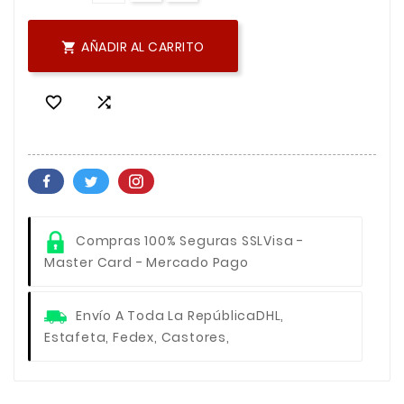
AÑADIR AL CARRITO



Compras 100% Seguras SSL
Visa -
Master Card - Mercado Pago
Envío A Toda La República
DHL,
Estafeta, Fedex, Castores,