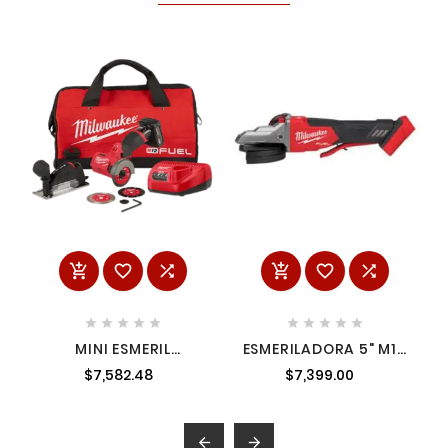
















MINI ESMERIL
ESMERILADORA 5" M18
COMPACTA 3" M12
MILWAUKEE 2886-20
$7,582.48
$7,399.00
FUEL KIT MILWAUKEE
2522-21XC

