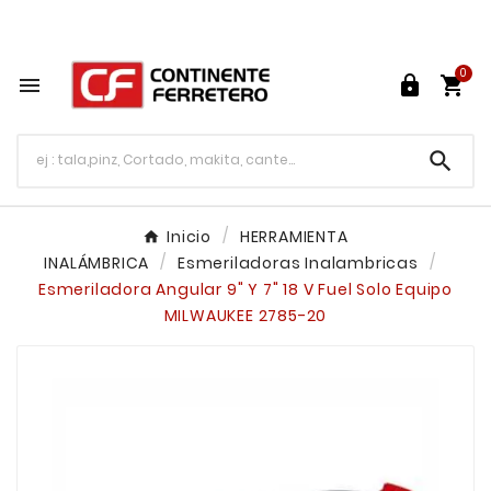
Tu ferretería en línea en México

0




Inicio
HERRAMIENTA
INALÁMBRICA
Esmeriladoras Inalambricas
Esmeriladora Angular 9" Y 7" 18 V Fuel Solo Equipo
MILWAUKEE 2785-20