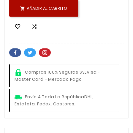
AÑADIR AL CARRITO



Compras 100% Seguras SSL
Visa -
Master Card - Mercado Pago
Envío A Toda La República
DHL,
Estafeta, Fedex, Castores,