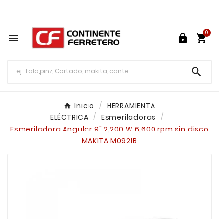
Tu ferretería en línea en México

0




Inicio
HERRAMIENTA
ELÉCTRICA
Esmeriladoras
Esmeriladora Angular 9" 2,200 W 6,600 rpm sin disco
MAKITA M0921B