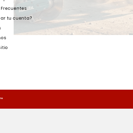
 Frecuentes
ar tu cuenta?
s
nos
itio
o™