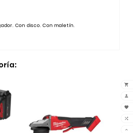
rgador. Con disco. Con maletín.
oría:


ESME

D

