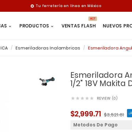
Tu ferretería en línea en México

HOT
CAS
PRODUCTOS
VENTAS FLASH
NUEVOS PR
RICA
Esmeriladoras Inalambricas
Esmeriladora Angul
Esmeriladora An
1/2" 18V Makita
REVIEW (0)





$2,999.71
¡
$3,521.61
Metodos De Pago