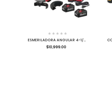





ESMERILADORA ANGULAR 4-1/2"
CO
M18 MILWAUKEE 2880-22
ESME
$10,999.00