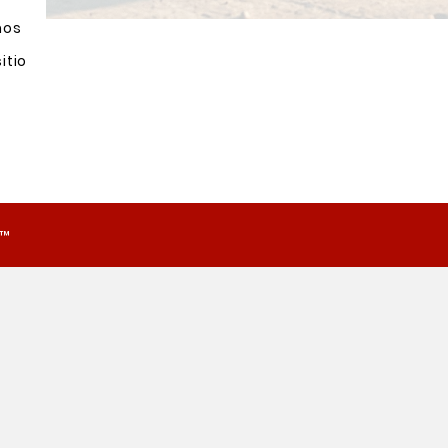
nos
itio
o™