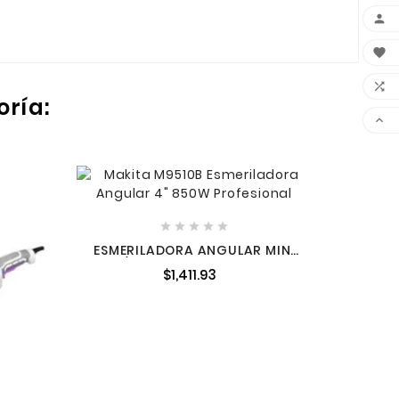



oría:






ESMER
4-1
ESMERILADORA ANGULAR MINI
4-1/2" 850 W 11,000 RPM SIN
$1,411.93
DISCO MAKITA M9510B