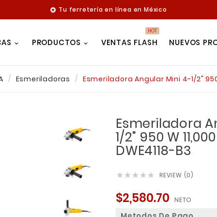
Tu ferretería en línea en México

HOT
CAS
PRODUCTOS
VENTAS FLASH
NUEVOS PR
A
Esmeriladoras
Esmeriladora Angular Mini 4-1/2" 9
Esmeriladora An
1/2" 950 W 11,0
DWE4118-B3
REVIEW (0)





$2,580.70
NETO
Metodos De Pago