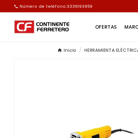
Número de teléfono:
3336193959

OFERTAS
MAR
Inicio
HERRAMIENTA ELÉCTRIC