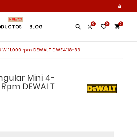

NUEVOS
0
0
0




ODUCTOS
BLOG
50 W 11,000 rpm DEWALT DWE4118-B3
gular Mini 4-
00 Rpm DEWALT