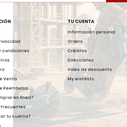
CIÓN
TU CUENTA
Información personal
rivacidad
Orders
y condiciones
Créditos
otros
Direcciones
ro
Vales de descuento
de Venta
My wishlists
 de Reembolso
prar en línea?
 Frecuentes
ar tu cuenta?
s