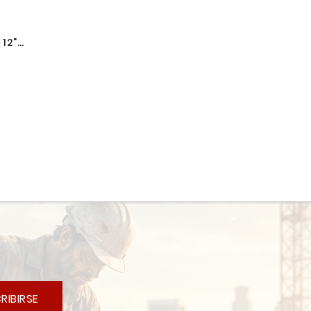
12"
A 7"
121
RIBIRSE