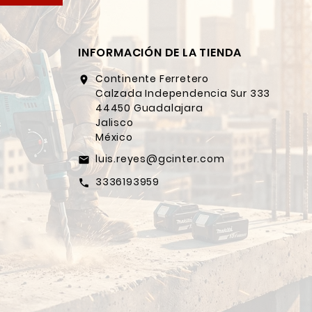
INFORMACIÓN DE LA TIENDA
Continente Ferretero
location_on
Calzada Independencia Sur 333
44450 Guadalajara
Jalisco
México
luis.reyes@gcinter.com
email
3336193959
call