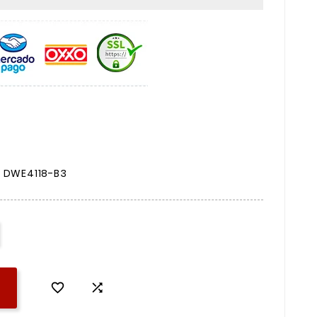
t DWE4118-B3

