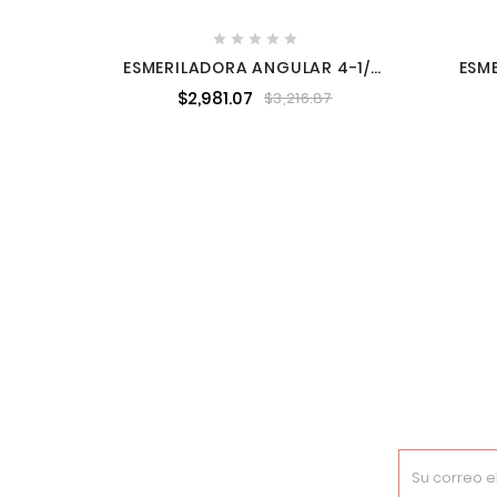





ESMERILADORA ANGULAR 4-1/2"
ESM
Y 5" 1,200 W 11,000 RPM DEWALT
9" 2
$2,981.07
$3,216.87
DWE4212-B3