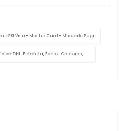
ras SSL
Visa - Master Card - Mercado Pago
ública
DHL, Estafeta, Fedex, Castores,