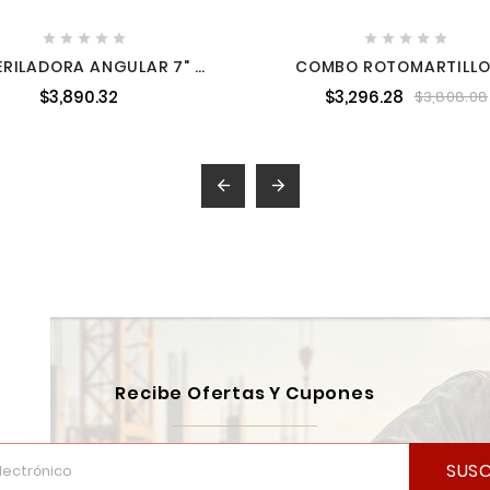










ERILADORA ANGULAR 7" Y
COMBO ROTOMARTILLO 
,700 W 6,600 RPM MAKITA
1,100 W + ESMERILADOR
$3,890.32
$3,296.28
$3,808.08
GA9082
2,600 W SYN-TP1013AA


Recibe Ofertas Y Cupones
SUSC