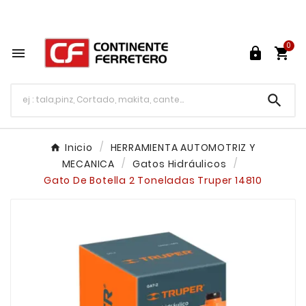
Tu ferretería en línea en México

0




Inicio
HERRAMIENTA AUTOMOTRIZ Y
MECANICA
Gatos Hidráulicos
Gato De Botella 2 Toneladas Truper 14810