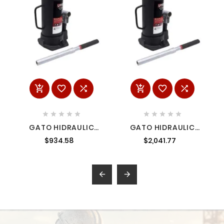
















GATO HIDRAULIC
GATO HIDRAULIC
BOTELLA 2T
BOTELLA 12T
$934.58
$2,041.77

