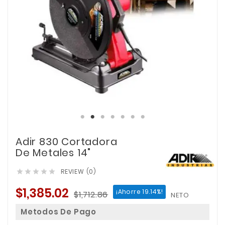
Adir 830 Cortadora
De Metales 14"
REVIEW (0)





$1,385.02
¡Ahorre 19.14%!
$1,712.86
NETO
Metodos De Pago