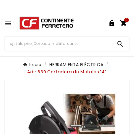
Tu ferretería en línea en México

0




Inicio
HERRAMIENTA ELÉCTRICA
Adir 830 Cortadora de Metales 14"