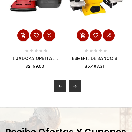
















LIJADORA ORBITAL 5"
ESMERIL DE BANCO 8"
360 W 7,000-12,000
500 W 3,600 RPM
$2,159.00
$5,493.31
RPM + BOLSA
DEWALT DW758
MILWAUKEE 603421


Recibe Ofertas Y Cupones