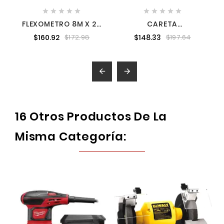










FLEXOMETRO 8M X 26
CARETA
PRO STN30088
ELECTRONICA AZUL
$160.92
$148.33
$172.98
$197.64
CON FRANJAS GRISES
6713 ADIR ADIR06713


16 Otros Productos De La
Misma Categoría: