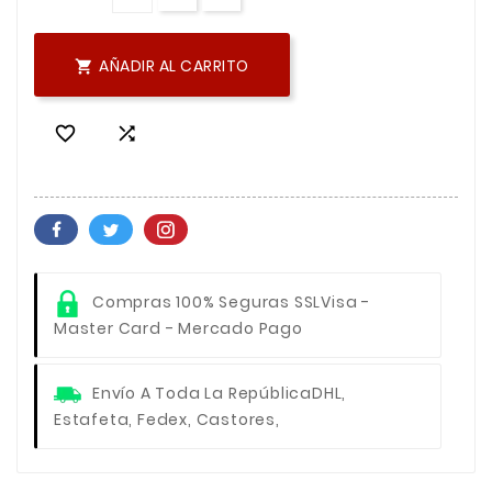
AÑADIR AL CARRITO



Compras 100% Seguras SSL
Visa -
Master Card - Mercado Pago
Envío A Toda La República
DHL,
Estafeta, Fedex, Castores,