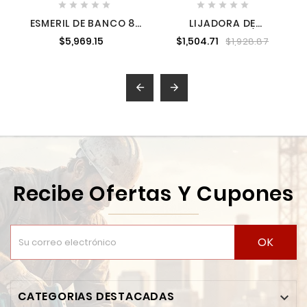










ESMERIL DE BANCO 8"
LIJADORA DE
550 W 3,450 RPM
ACABADOS 4-1/2" X
$5,969.15
$1,504.71
$1,928.87
MAKITA GB801
4" 14,000 CPM 160
WATTS


Recibe Ofertas Y Cupones
OK
CATEGORIAS DESTACADAS
