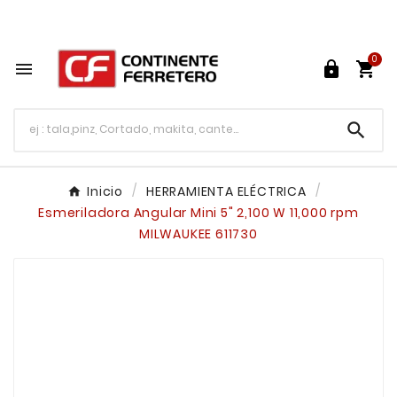
Tu ferretería en línea en México

0




Inicio
HERRAMIENTA ELÉCTRICA
Esmeriladora Angular Mini 5" 2,100 W 11,000 rpm
MILWAUKEE 611730