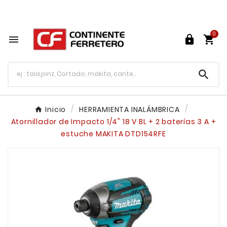
Tu ferretería en línea en México

0




Inicio
HERRAMIENTA INALÁMBRICA
Atornillador de Impacto 1/4" 18 V BL + 2 baterías 3 A +
estuche MAKITA DTD154RFE