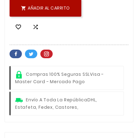
AÑADIR AL CARRITO



Compras 100% Seguras SSL
Visa -
Master Card - Mercado Pago
Envío A Toda La República
DHL,
Estafeta, Fedex, Castores,