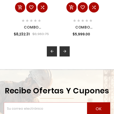
















COMBO
COMBO
ROTOMARTILLO +
ROTOMARTILLO +
$8,232.31
$5,999.00
$8,963.75
LLAVE DE IMPACTO 20
ATORNILLADOR 18 V +
V BL DEWALT
2 BATERÍAS 1.5 A +
DCK287E2-B3
BOLSA MILWAUKEE
2697-22CT


Recibe Ofertas Y Cupones
OK