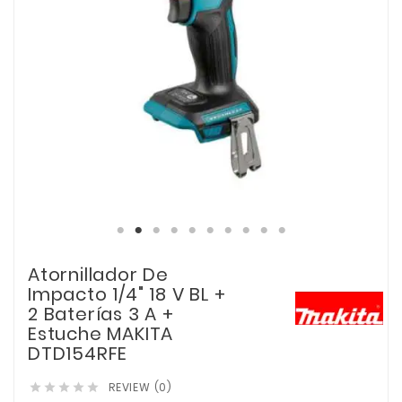
Atornillador De
Impacto 1/4" 18 V BL +
2 Baterías 3 A +
Estuche MAKITA
DTD154RFE
REVIEW (0)




