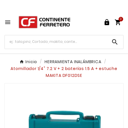
Tu ferretería en línea en México

0




Inicio
HERRAMIENTA INALÁMBRICA
Atornillador 1/4" 7.2 V + 2 baterías 1.5 A + estuche
MAKITA DF012DSE