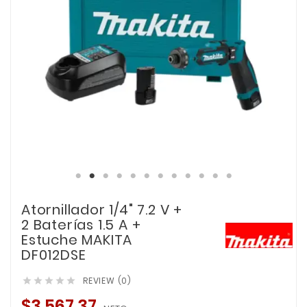
Atornillador 1/4" 7.2 V +
2 Baterías 1.5 A +
Estuche MAKITA
DF012DSE
REVIEW (0)





$3,567.37