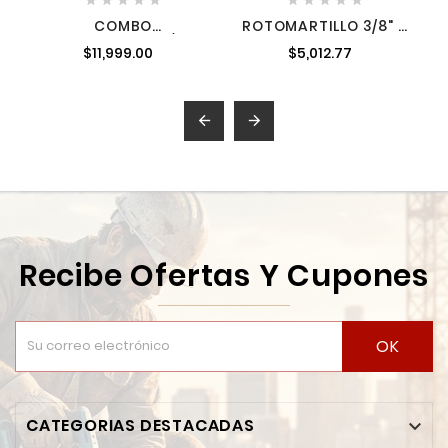
COMBO
ROTOMARTILLO 3/8" Y
ROTOMARTILLO 1/2" +
LLAVE DE IMPACTO
$11,999.00
$5,012.77
ATORNILLADOR DE
1/4" 12 VOLTS
IMPACTO 1/4" 18 V
MILWAUKEE 2497-22
MILWAUKEE 3697-22


Recibe Ofertas Y Cupones
OK
CATEGORIAS DESTACADAS
