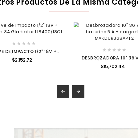
tros Productos De La Misma Categ










VE DE IMPACTO 1/2" 18V +
ATERÍA 3A GLADIATOR
DESBROZADORA 10" 36 V
$2,152.72
LI8400/18C1
BATERÍAS 5 A + CARGA
$15,702.44
MAKDUR368APT2

