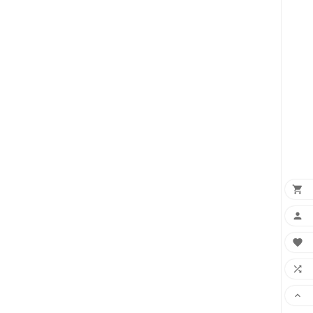




