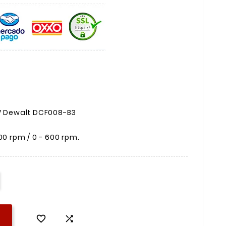
8V Dewalt DCF008-B3
00 rpm / 0 - 600 rpm.

