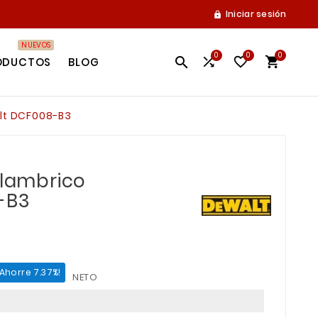
Iniciar sesión

NUEVOS
0
0
0




ODUCTOS
BLOG
alt DCF008-B3
alambrico
-B3
¡Ahorre 7.37%!
NETO