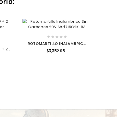
oría:





ROTOM
ROTOMARTILLO INALÁMBRICO
SIN CARBONES 20V SBD715C2K-
 + 2
$3,352.95
B3
DOR