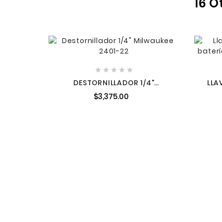
16 O





DESTORNILLADOR 1/4"
LLA
COMPACTO 12 V MILWAUKEE
B
$3,375.00
2401-22