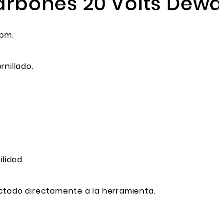
Carbones 20 Volts Dew
rpm.
rnillado.
ilidad.
ctado directamente a la herramienta.