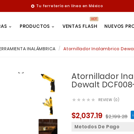
Tu ferretería en línea en México

HOT
CAS
PRODUCTOS
VENTAS FLASH
NUEVOS PR
ERRAMIENTA INALÁMBRICA
Atornillador Inalambrico Dew

Atornillador In
Dewalt DCF008
REVIEW (0)





$2,037.19
$2,199.28
Metodos De Pago