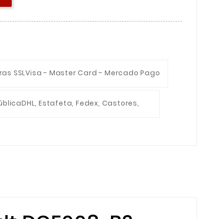
ras SSL
Visa - Master Card - Mercado Pago
ública
DHL, Estafeta, Fedex, Castores,