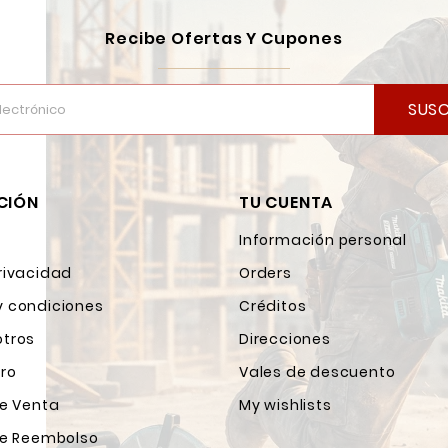
Recibe Ofertas Y Cupones
SUSC
CIÓN
TU CUENTA
Información personal
rivacidad
Orders
y condiciones
Créditos
otros
Direcciones
ro
Vales de descuento
de Venta
My wishlists
 de Reembolso