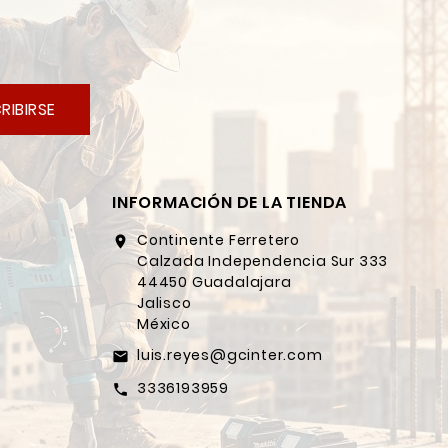
RIBIRSE
INFORMACIÓN DE LA TIENDA
Continente Ferretero
location_on
Calzada Independencia Sur 333
44450 Guadalajara
Jalisco
México
luis.reyes@gcinter.com
email
3336193959
call