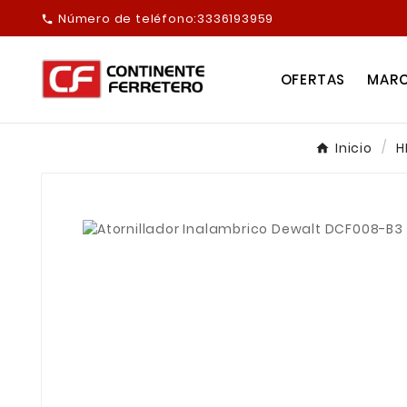
Número de teléfono:
3336193959

OFERTAS
MAR
Inicio
H