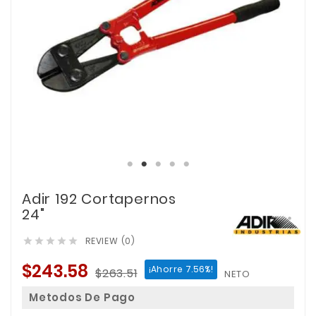
Adir 192 Cortapernos
24"
REVIEW (0)





$243.58
¡Ahorre 7.56%!
$263.51
NETO
Metodos De Pago