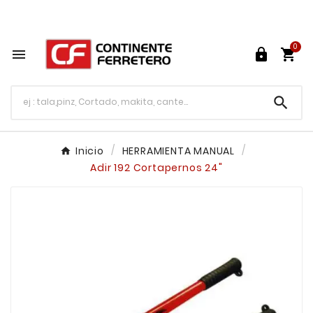
Tu ferretería en línea en México

0




Inicio
HERRAMIENTA MANUAL
Adir 192 Cortapernos 24"