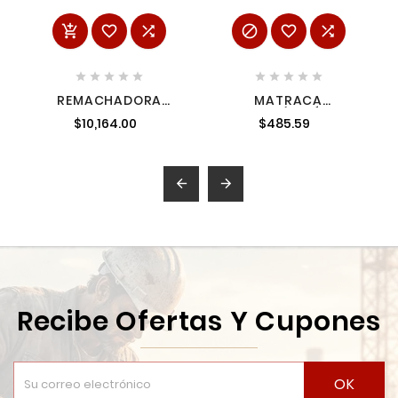
















REMACHADORA
MATRACA
INALAMBRICA M12 2
LIBERACIÓN RÁPIDA,
$10,164.00
$485.59
BATERIIAS MILWAUKEE
CUADRO 1/2' TRUPER
2550-22
13410


Recibe Ofertas Y Cupones
OK