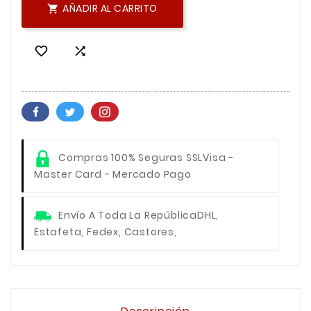
AÑADIR AL CARRITO



Compras 100% Seguras SSL
Visa -
Master Card - Mercado Pago
Envío A Toda La República
DHL,
Estafeta, Fedex, Castores,