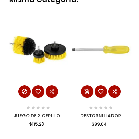
















JUEGO DE 3 CEPILLOS
DESTORNILLADOR
MULTIUSOS PARA
CON MANGO ÁMBAR,
$115.23
$99.04
TALADRO PRETUL
PUNTA PLANA BARRA
28152
CUADRADA 1/4" X 9"
URREA 9842