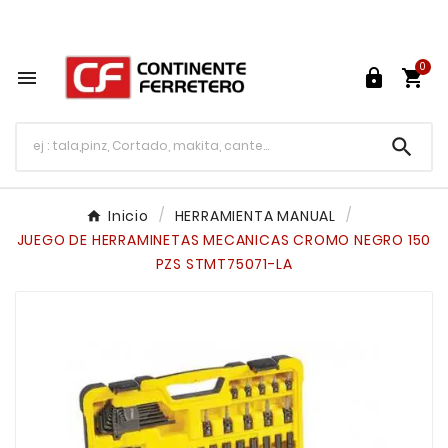
Tu ferretería en línea en México

0




Inicio
HERRAMIENTA MANUAL
JUEGO DE HERRAMINETAS MECANICAS CROMO NEGRO 150
PZS STMT75071-LA