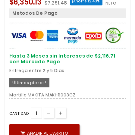
$6,350.13
¡Ahorre 12.43%!
$7,251.48
NETO
Metodos De Pago
Hasta 3 Meses sin Intereses de $2,116.71
con Mercado Pago
Entrega entre 2 y 5 Dias
Últimas piezas!
Martillo MAKITA MAKHR003GZ
CANTIDAD
AÑADIR AL CARRITO
