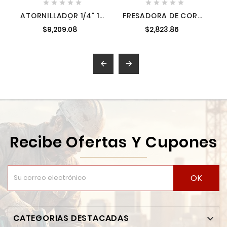










ATORNILLADOR 1/4" 18
FRESADORA DE CORTE
V + 2 BATERÍAS 3 A +
6.35 MM 18V LITIO-
$9,209.08
$2,823.86
BOLSA MAKITA
ION MAKITA DCO180Z
DFS452SFEX


Recibe Ofertas Y Cupones
OK
CATEGORIAS DESTACADAS
