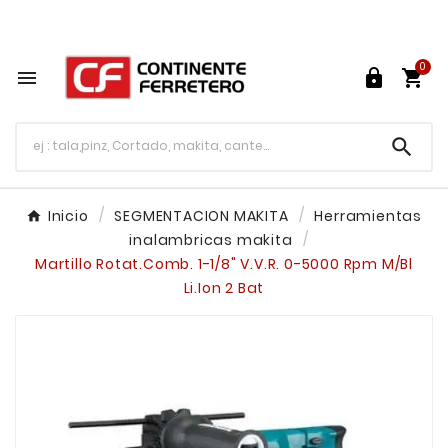
Tu ferretería en línea en México

0




Inicio
SEGMENTACION MAKITA
Herramientas
inalambricas makita
Martillo Rotat.Comb. 1-1/8" V.V.R. 0-5000 Rpm M/Bl
Li.Ion 2 Bat