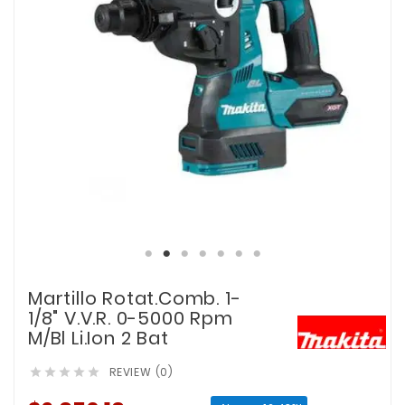
Martillo Rotat.Comb. 1-
1/8" V.V.R. 0-5000 Rpm
M/Bl Li.Ion 2 Bat
REVIEW (0)




