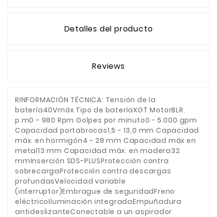
Detalles del producto
Reviews
RINFORMACIÓN TÉCNICA: Tensión de la
batería40Vmáx Tipo de bateríaXGT MotorBLR.
p.m0 - 980 Rpm Golpes por minuto0 - 5.000 gpm
Capacidad portabrocas1,5 - 13,0 mm Capacidad
máx. en hormigón4 - 28 mm Capacidad máx en
metal13 mm Capacidad máx. en madera32
mmInserción SDS-PLUSProtección contra
sobrecargaProtección contra descargas
profundasVelocidad variable
(interruptor)Embrague de seguridadFreno
eléctricoIluminación integradaEmpuñadura
antideslizanteConectable a un aspirador