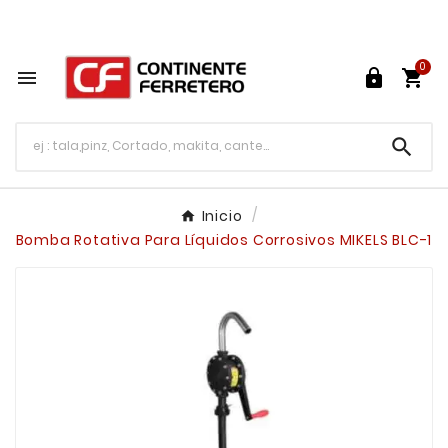
Tu ferretería en línea en México

0




Inicio
Bomba Rotativa Para Líquidos Corrosivos MIKELS BLC-1