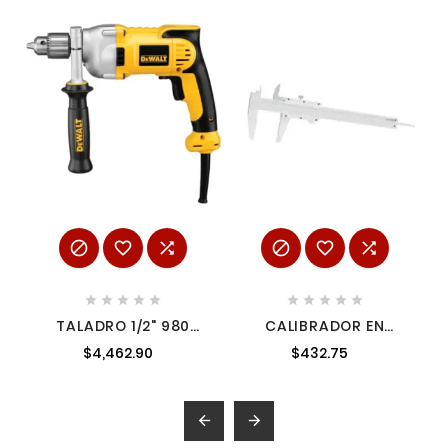
















TALADRO 1/2" 980
CALIBRADOR EN
WATTS 1200RPM 10
PULGADAS Y
$4,462.90
$432.75
AMP DEWALT
MILÍMETROS VERNIER
DWD210G
0 - 6" SURTEK 122203

