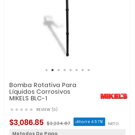
Bomba Rotativa Para
Líquidos Corrosivos
MIKELS BLC-1
REVIEW (0)





$3,086.85
¡Ahorre 4.57%!
$3,234.67
NETO
Metodos De Pago