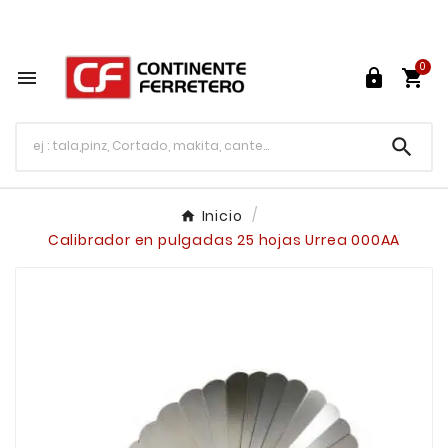
Tu ferretería en línea en México

0




Inicio
Calibrador en pulgadas 25 hojas Urrea 000AA