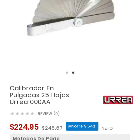
Calibrador En
Pulgadas 25 Hojas
Urrea 000AA
REVIEW (0)





$224.95
¡Ahorre 9.54%!
$248.67
NETO
Metodos De Pago