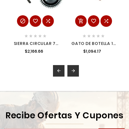
















SIERRA CIRCULAR 7"
GATO DE BOTELLA 12
3,700 RPM 18 V +
TONELADAS TRUPER
$2,166.66
$1,094.17
BATERIA 2 A + DISCO
14818
SYN-SC80718C1


Recibe Ofertas Y Cupones