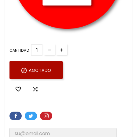
CANTIDAD

AGOTADO

