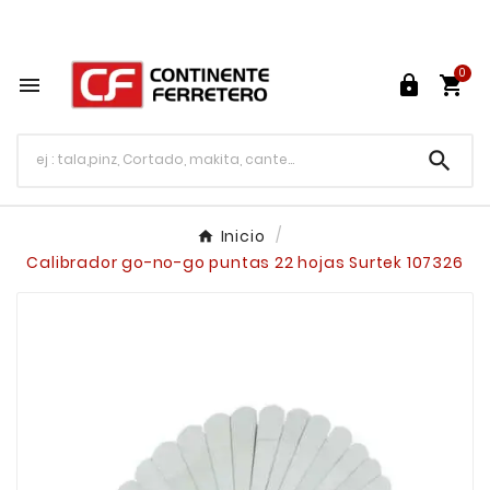
Tu ferretería en línea en México

0




Inicio
Calibrador go-no-go puntas 22 hojas Surtek 107326