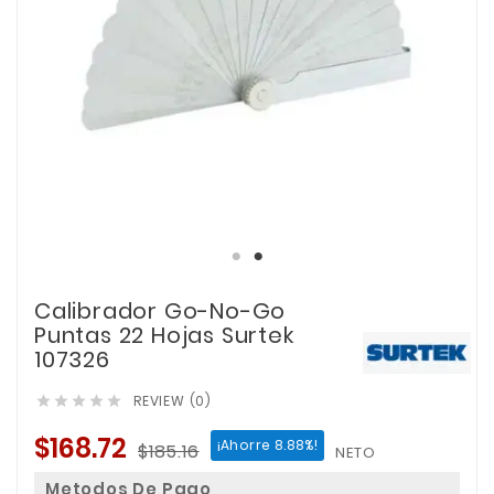
Calibrador Go-No-Go
Puntas 22 Hojas Surtek
107326
REVIEW (0)





$168.72
¡Ahorre 8.88%!
$185.16
NETO
Metodos De Pago