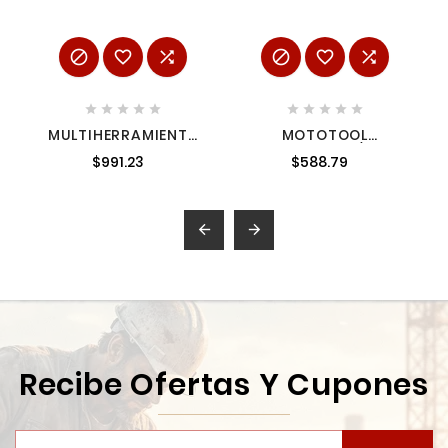
















MULTIHERRAMIENTA
MOTOTOOL
SINCRONIZAR
NEUMATICO 1/4" +
$991.23
$588.79
BANDAS DE
ACCESORIOS +
DISTRIBUCIÓN FORD
ESTUCHE
MIKELS KBDF-5


Recibe Ofertas Y Cupones