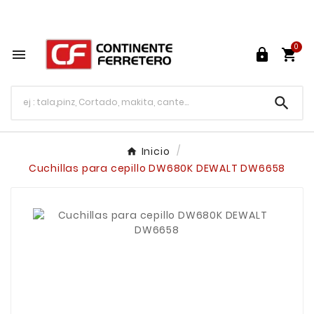
Tu ferretería en línea en México

0




Inicio
Cuchillas para cepillo DW680K DEWALT DW6658