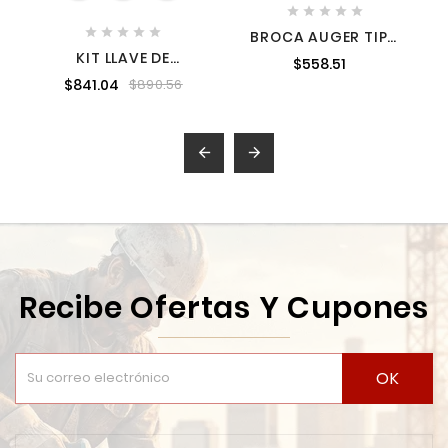










BROCA AUGER TIPO
BERBIQUI PARA
KIT LLAVE DE
$558.51
MADERA 1
TRINQUETE DE AIRE DE
$841.04
$890.56
1/2" 17 PZS HOTECHE
A830201


Recibe Ofertas Y Cupones
OK