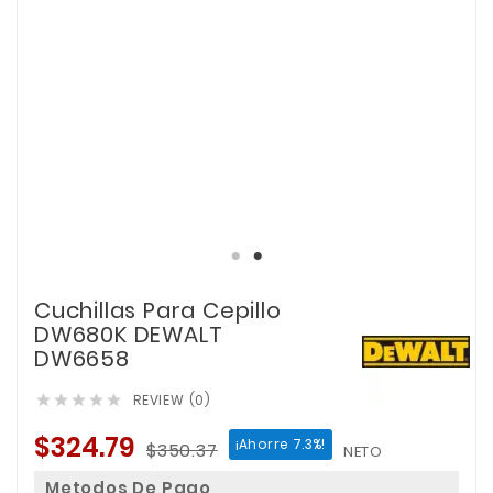
Cuchillas Para Cepillo
DW680K DEWALT
DW6658
REVIEW (0)





$324.79
¡Ahorre 7.3%!
$350.37
NETO
Metodos De Pago