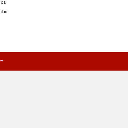
nos
itio
o™