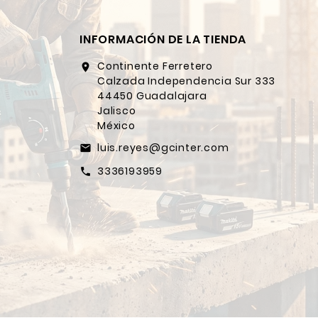
INFORMACIÓN DE LA TIENDA
Continente Ferretero
location_on
Calzada Independencia Sur 333
44450 Guadalajara
Jalisco
México
luis.reyes@gcinter.com
email
3336193959
call