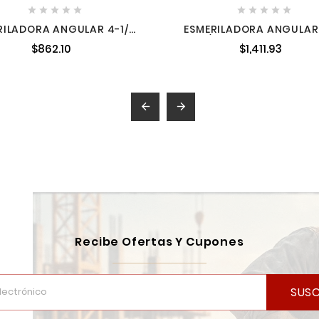










RILADORA ANGULAR 4-1/2"
ESMERILADORA ANGULAR
0 W 12,000 RPM STANLEY
4-1/2" 850 W 11,000 RPM
$862.10
$1,411.93
SG6115-B3
DISCO MAKITA M951


Recibe Ofertas Y Cupones
SUSC