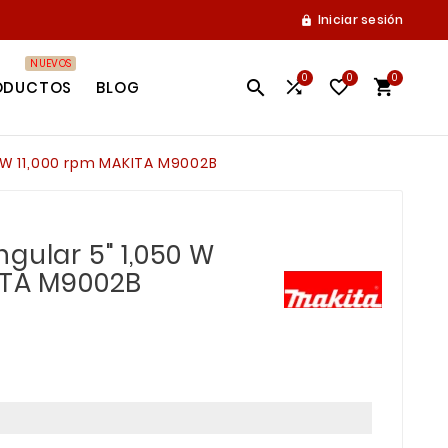
Iniciar sesión

NUEVOS
0
0
0




ODUCTOS
BLOG
0 W 11,000 rpm MAKITA M9002B
gular 5" 1,050 W
ITA M9002B