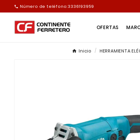
Número de teléfono:
3336193959

OFERTAS
MAR
Inicio
HERRAMIENTA EL