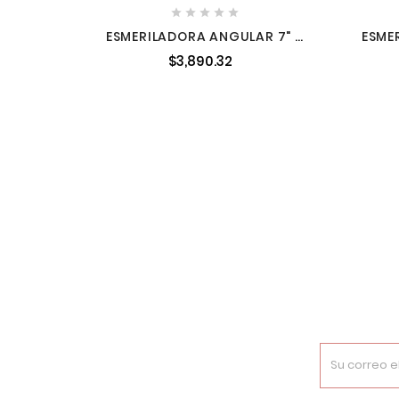





ESMERILADORA ANGULAR 7" Y
ESME
9" 2,700 W 6,600 RPM MAKITA
62
$3,890.32
GA9082