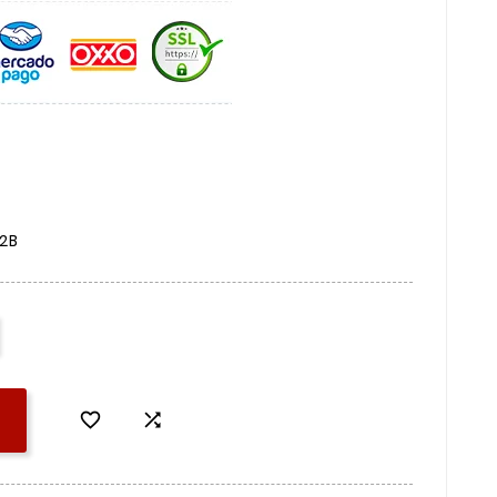
2B

