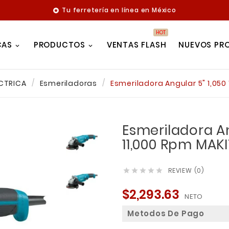
Tu ferretería en línea en México

HOT
CAS
PRODUCTOS
VENTAS FLASH
NUEVOS PR
ÉCTRICA
Esmeriladoras
Esmeriladora Angular 5" 1,05
Esmeriladora An
11,000 Rpm MAK
REVIEW (0)





$2,293.63
NETO
Metodos De Pago