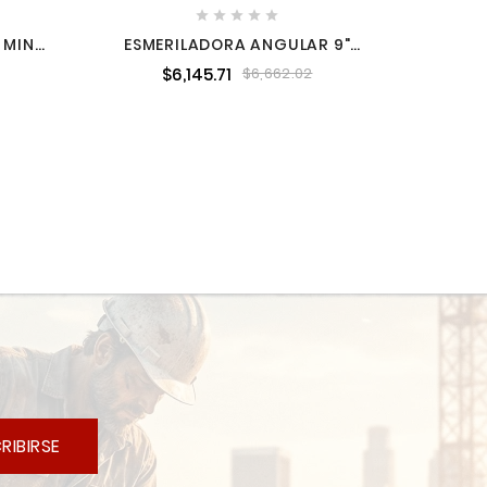





 MINI
ESMERILADORA ANGULAR 9"
 SIN
2,700 W 6,500 RPM DEWALT
$6,145.71
$6,662.02
0B
DWE4579-B3
RIBIRSE