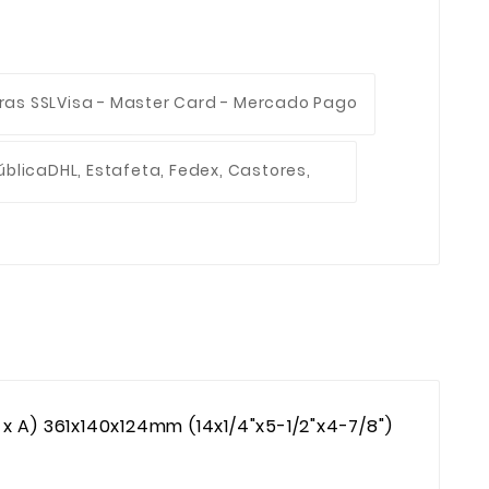
ras SSL
Visa - Master Card - Mercado Pago
ública
DHL, Estafeta, Fedex, Castores,
 x A) 361x140x124mm (14x1/4"x5-1/2"x4-7/8")