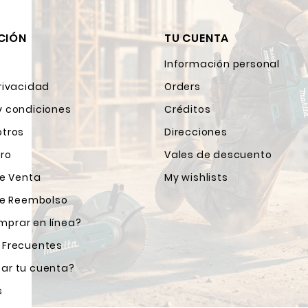
CIÓN
TU CUENTA
Información personal
rivacidad
Orders
y condiciones
Créditos
otros
Direcciones
ro
Vales de descuento
de Venta
My wishlists
 de Reembolso
prar en línea?
 Frecuentes
ar tu cuenta?
s