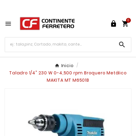
Tu ferretería en línea en México

0




Inicio
Taladro 1/4" 230 W 0-4,500 rpm Broquero Metálico
MAKITA MT M6501B