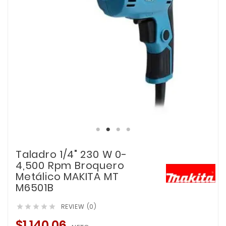
Taladro 1/4" 230 W 0-
4,500 Rpm Broquero
Metálico MAKITA MT
M6501B
REVIEW (0)





$1,140.06