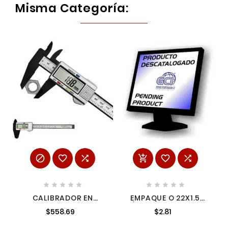
Misma Categoría:
















CALIBRADOR EN
EMPAQUE O 22X1.5
PULGADAS Y
P/AF504 A02000241
$558.69
$2.81
MILÍMETROS DIGITAL
CON PANTALLA