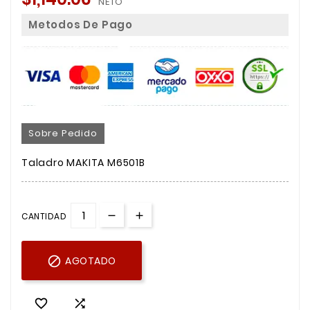
NETO
Metodos De Pago
Sobre Pedido
Taladro MAKITA M6501B
CANTIDAD

AGOTADO

