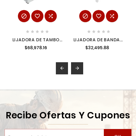
















LIJADORA DE TAMBOR
LIJADORA DE BANDA 2
26" 3 HP 220 V 60 HZ
HP MOTORTRIFASICO
$68,978.16
$32,495.88
CALM0602W
VERTICAL Y
HORIZONTAL CELA
CELVH2T


Recibe Ofertas Y Cupones