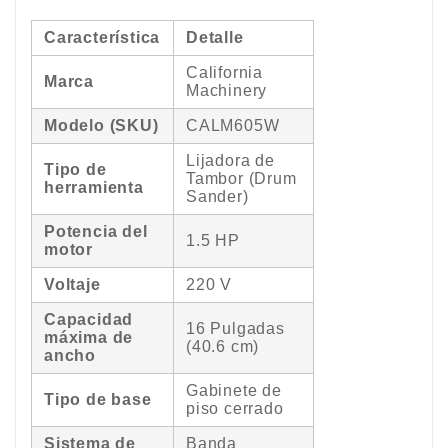
Característica
Detalle
California
Marca
Machinery
Modelo (SKU)
CALM605W
Lijadora de
Tipo de
Tambor (Drum
herramienta
Sander)
Potencia del
1.5 HP
motor
Voltaje
220 V
Capacidad
16 Pulgadas
máxima de
(40.6 cm)
ancho
Gabinete de
Tipo de base
piso cerrado
Sistema de
Banda