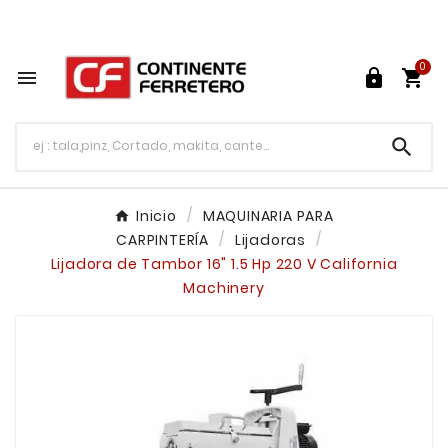
Tu ferretería en línea en México

0




Inicio
MAQUINARIA PARA
CARPINTERÍA
Lijadoras
Lijadora de Tambor 16" 1.5 Hp 220 V California
Machinery