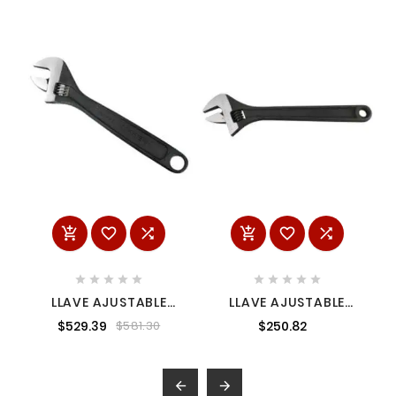
















LLAVE AJUSTABLE
LLAVE AJUSTABLE
FOSFATIZADA 12"
FOSFATIZADA 6"
$529.39
$250.82
$581.30
URREA 712S
URREA 706SI

