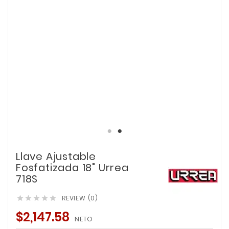
Llave Ajustable
Fosfatizada 18" Urrea
718S
REVIEW (0)





$2,147.58
NETO