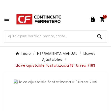
Tu ferretería en línea en México

0




Inicio
HERRAMIENTA MANUAL
Llaves
Ajustables
Llave ajustable fosfatizada 18" Urrea 718S