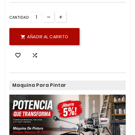
CANTIDAD
AÑADIR AL CARRITO



Maquina Para Pintar