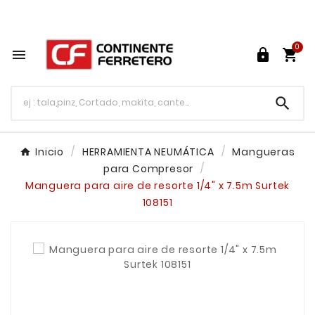
Tu ferretería en línea en México

0




Inicio
HERRAMIENTA NEUMÁTICA
Mangueras
para Compresor
Manguera para aire de resorte 1/4" x 7.5m Surtek
108151