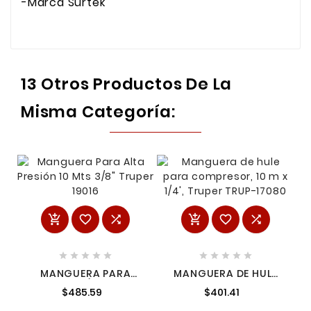
-Marca Surtek
13 Otros Productos De La
Misma Categoría:
















MANGUERA PARA
MANGUERA DE HULE
ALTA PRESIÓN, 10 MTS,
PARA COMPRESOR, 10
$485.59
$401.41
3/8' 19016
M X 1/4', TRUPER
TRUP-17080